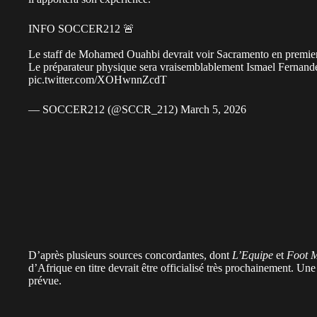
INFO SOCCER212 🚨
Le staff de Mohamed Ouahbi devrait voir Sacramento en premier 
Le préparateur physique sera vraisemblablement Ismael Fernandez
pic.twitter.com/XOHwnnZcdT
— SOCCER212 (@SCCR_212)
March 5, 2026
D’après plusieurs sources concordantes, dont
L’Equipe
et
Foot M
d’Afrique en titre devrait être officialisé très prochainement. U
prévue.