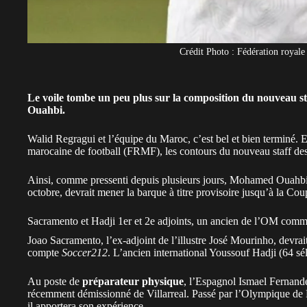
Crédit Photo : Fédération royale
Le voile tombe un peu plus sur la composition du nouveau 
Ouahbi.
Walid Regragui et l’équipe du
Maroc
, c’est bel et bien terminé. 
marocaine de football (FRMF), les contours du nouveau staff des 
Ainsi, comme pressenti depuis plusieurs jours, Mohamed Ouahb
octobre, devrait mener la barque à titre provisoire jusqu’à la Co
Sacramento et Hadji 1er et 2e adjoints, un ancien de l’OM comm
Joao Sacramento, l’ex-adjoint de l’illustre José Mourinho, devrai
compte
Soccer212
. L’ancien international Youssouf Hadji (64 sél
Au poste de
préparateur physique
, l’Espagnol Ismael Fernande
récemment démissionné de Villarreal. Passé par l’Olympique de Ma
il apportera son expérience.