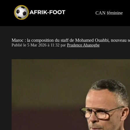
S
k
i
CAN féminine
p
t
o
c
o
Maroc : la composition du staff de Mohamed Ouahbi, nouveau sé
n
Publié le
5 Mar 2026 à 11:32
par
Prudence Ahanogbe
t
e
n
t