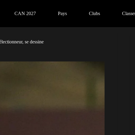
CAN 2027
Pays
Clubs
Class
lectionneur, se dessine