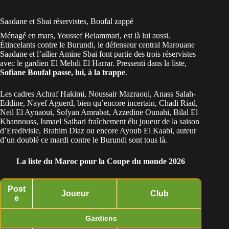
Saadane et Sbai réservistes, Boufal zappé
Ménagé en mars, Youssef Belammari, est là lui aussi.
Étincelants contre le Burundi, le défenseur central Marouane
Saadane et l’ailier Amine Sbai font partie des trois réservistes
avec le gardien El Mehdi El Harrar. Pressenti dans la liste,
Sofiane Boufal passe, lui, à la trappe
.
Les cadres Achraf Hakimi, Noussair Mazraoui, Anass Salah-
Eddine,
Nayef Aguerd, bien qu’encore incertain
, Chadi Riad,
Neil El Aynaoui, Sofyan Amrabat, Azzedine Ounahi, Bilal El
Khannouss, Ismael Saibari fraîchement élu joueur de la saison
d’Eredivisie, Brahim Diaz ou encore Ayoub El Kaabi, auteur
d’un doublé ce mardi contre le Burundi sont tous là.
La liste du Maroc pour la Coupe du monde 2026
Post
Joueur
Club
e
Gardiens