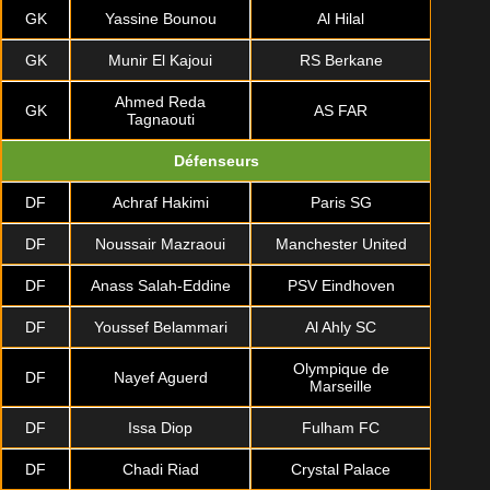
GK
Yassine Bounou
Al Hilal
GK
Munir El Kajoui
RS Berkane
Ahmed Reda
GK
AS FAR
Tagnaouti
Défenseurs
DF
Achraf Hakimi
Paris SG
DF
Noussair Mazraoui
Manchester United
DF
Anass Salah-Eddine
PSV Eindhoven
DF
Youssef Belammari
Al Ahly SC
Olympique de
DF
Nayef Aguerd
Marseille
DF
Issa Diop
Fulham FC
DF
Chadi Riad
Crystal Palace