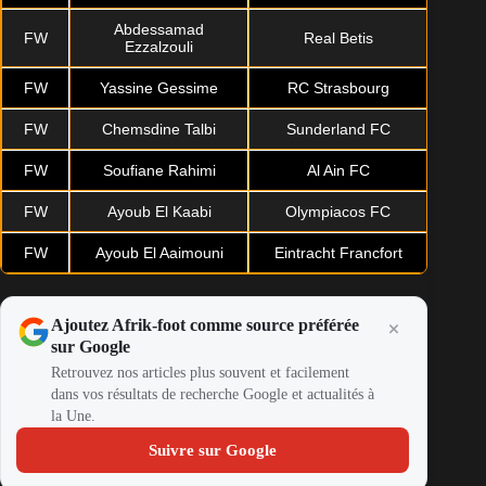
Abdessamad
FW
Real Betis
Ezzalzouli
FW
Yassine Gessime
RC Strasbourg
FW
Chemsdine Talbi
Sunderland FC
FW
Soufiane Rahimi
Al Ain FC
FW
Ayoub El Kaabi
Olympiacos FC
FW
Ayoub El Aaimouni
Eintracht Francfort
Ajoutez Afrik-foot comme source préférée
sur Google
Retrouvez nos articles plus souvent et facilement
dans vos résultats de recherche Google et actualités à
la Une.
Suivre sur Google