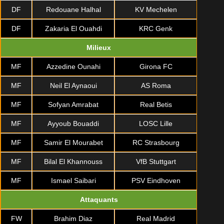
DF
Redouane Halhal
KV Mechelen
DF
Zakaria El Ouahdi
KRC Genk
Milieux
MF
Azzedine Ounahi
Girona FC
MF
Neil El Aynaoui
AS Roma
MF
Sofyan Amrabat
Real Betis
MF
Ayyoub Bouaddi
LOSC Lille
MF
Samir El Mourabet
RC Strasbourg
MF
Bilal El Khannouss
VfB Stuttgart
MF
Ismael Saibari
PSV Eindhoven
Attaquants
FW
Brahim Diaz
Real Madrid