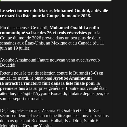
Le sélectionneur du Maroc, Mohamed Ouahbi, a dévoilé
ce mardi sa liste pour la Coupe du monde 2026.
Fin du suspense. Ce mardi,
Mohamed Ouahbi a enfin
communiqué sa liste des 26 et trois réservistes
pour la
Coupe du monde 2026
prévue dans un peu plus de deux
semaines aux États-Unis, au Mexique et au Canada (du 11
juin au 19 juillet).
Ayoube Amaimouni l’autre nouveau venu avec Ayyoub
Bouaddi
Retenu pour le test de sélection contre le Burundi (5-0) en
amical ce mardi, le binational
Ayoube Amaimouni
(Eintracht Francfort
)
finit dans la liste finale pour la
première fois
à la surprise générale. L’autre nouveauté était
attendue, il s’agit d’Ayyoub Bouaddi, titulaire depuis peu, de
son passeport marocain.
Déjà rappelés en mars, Zakaria El Ouahdi et Chadi Riad
sécurisent leurs places au même titre que les nouveaux venus
de mars que sont Redouane Halhal, Issa Diop, Samir El
Mourabet et Gessime Yassine.