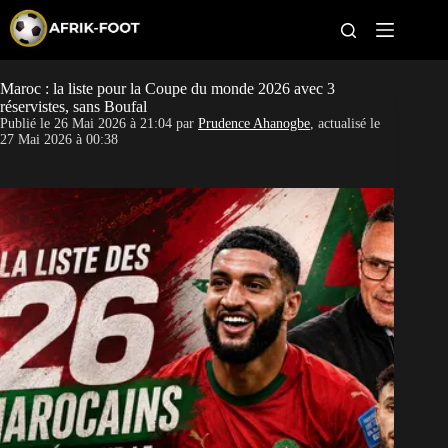
S
k
i
p
t
Maroc : la liste pour la Coupe du monde 2026 avec 3
CAN féminine
o
réservistes, sans Boufal
c
Publié le
26 Mai 2026 à 21:04
par
Prudence Ahanogbe
, actualisé le
o
CAN 2027
27 Mai 2026 à 00:38
n
t
Pays
e
n
t
Clubs
Classement
Paris sportifs