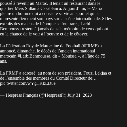
poussé à revenir au Maroc. Il tenait un restaurant dans le
quartier Mers Sultan à Casablanca. Aujourd’hui, le Maroc
pleure un homme qui a consacré sa vie au sport et qui a
représenté fièrement son pays sur la scène internationale. Si les
extraits des matchs de l’époque se font rares, Larbi
Benmoussa restera à jamais dans la mémoire de ceux qui ont
eu la chance de le voir à l’oeuvre et de le côtoyer.
La Fédération Royale Marocaine de Football (
#FRMF
) a
annoncé, dimanche, le décès de l’ancien international
marocain
#LarbiBenmoussa
, dit « Mouissa », à l’âge de 75
ans.
La FRMF a adressé, au nom de son président, Fouzi Lekjaa et
de l’ensemble des membres du Comité Directeur de…
pic.twitter.com/wYgTKkED8e
— Hespress Français (@HespressFr)
July 31, 2023