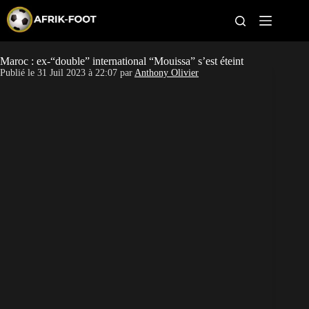
S
k
i
p
t
Maroc : ex-“double” international “Mouissa” s’est éteint
CAN féminine
o
Publié le
31 Juil 2023 à 22:07
par
Anthony Olivier
c
o
CAN 2027
n
t
Pays
e
n
t
Clubs
Classement
Paris sportifs