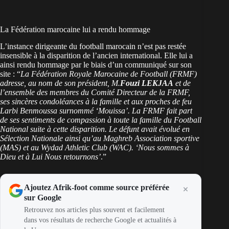
La Fédération marocaine lui a rendu hommage
L’instance dirigeante du football marocain n’est pas restée
insensible à la disparition de l’ancien international. Elle lui a
ainsi rendu hommage par le biais d’un communiqué sur son
site : “
La Fédération Royale Marocaine de Football (FRMF)
adresse, au nom de son président, M.
Fouzi LEKJAA
et de
l’ensemble des membres du Comité Directeur de la FRMF,
ses sincères condoléances à la famille et aux proches de feu
Larbi Benmoussa surnommé ‘Mouissa’. La FRMF fait part
de ses sentiments de compassion à toute la famille du Football
National suite à cette disparition. Le défunt avait évolué en
Sélection Nationale ainsi qu’au Maghreb Association sportive
(MAS) et au Wydad Athletic Club (WAC). ‘Nous sommes à
Dieu et à Lui Nous retournons’
.”
Ajoutez Afrik-foot comme source préférée
sur Google
Retrouvez nos articles plus souvent et facilement
dans vos résultats de recherche Google et actualités à