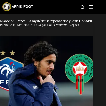
S
k
i
p
t
Maroc ou France : la mystérieuse réponse d’Ayyoub Bouaddi
CAN féminine
o
Publié le
16 Mar 2026 à 10:24
par
Louis Mukoma Fargues
c
o
CAN 2027
n
t
Pays
e
n
t
Clubs
Classement
Paris sportifs