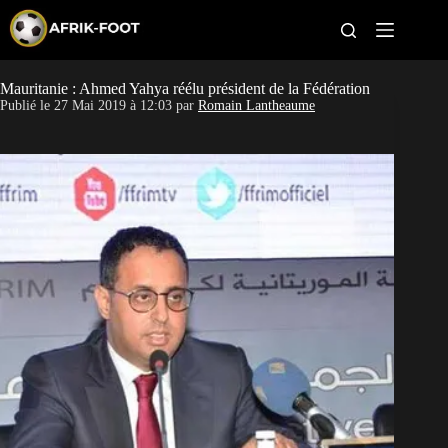
S
k
i
p
t
Mauritanie : Ahmed Yahya réélu président de la Fédération
CAN féminine
o
Publié le
27 Mai 2019 à 12:03
par
Romain Lantheaume
c
o
CAN 2027
n
t
Pays
e
n
t
Clubs
Classement
Paris sportifs