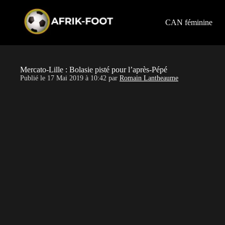
S
k
i
CAN féminine
p
t
o
c
o
Mercato-Lille : Bolasie pisté pour l’après-Pépé
n
Publié le
17 Mai 2019 à 10:42
par
Romain Lantheaume
t
e
n
t