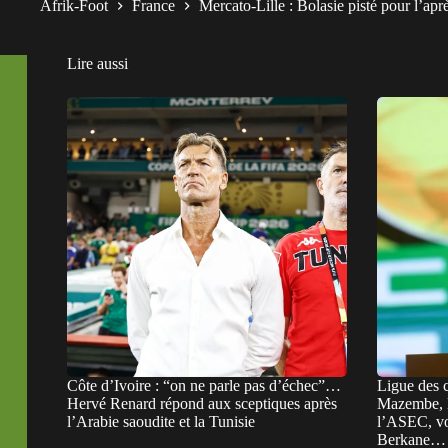
Afrik-Foot
France
Mercato-Lille : Bolasie pisté pour l’ap
Lire aussi
Côte d’Ivoire : “on ne parle pas d’échec”…
Ligue des 
Hervé Renard répond aux sceptiques après
Mazembe, l
l’Arabie saoudite et la Tunisie
l’ASEC, vo
Berkane… L