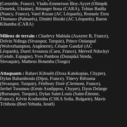
(Grenoble, France), Vladis-Emmerson Illoy-Ayyet (Olimpik
Donetsk, Ukraine), Béranger Itoua (CARA), Tobias Badila
(Nancy, France), Varel Rozan (AC Léopards), Romaric Etou
Thomaso (Palmarès), Dimitri Bissiki (AC Léopards), Baron
Kibamba (CARA)
Milieux de terrain :
Charlevy Mabiala (Auxerre B, France),
Delvin Ndinga (Sivasspor, Turquie), Prince Oniangué
(Wolverhampton, Angleterre), Césaire Gandzé (AC
Léopards), Durel Avounou (Caen, France), Merveil Ndockyt
(Getafe, Espagne), Yves Pambou (Dunajská Streda,
Slovaquie), Matheus Botamba (Tongo)
Attaquants :
Rahavi Kifouéti (Doxa Katokopias, Chypre),
Dylan Bahamboula (Dijon, France), Thievy Bifouma
(Sivasspor, Turquie), Férébory Doré (Clermont, France),
Juvhel Tsoumou (Ermis Aradippou, Chypre), Dzon Delarge
(Bursaspor, Turquie), Dylan Saint-Louis (Saint-Étienne,
France), Kévin Koubemba (CSKA Sofia, Bulgarie), Mavis
Tchibota (Bnei Yehuda, Israël)