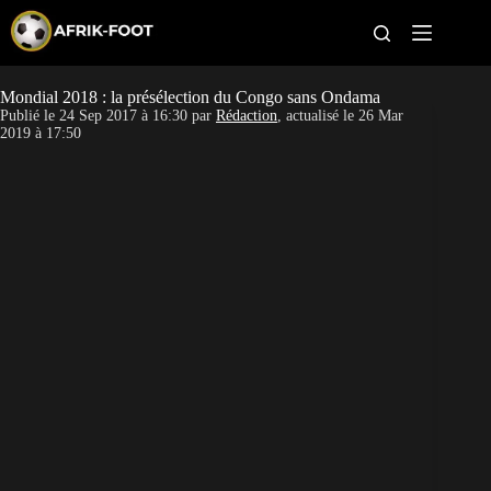
S
k
i
p
t
Mondial 2018 : la présélection du Congo sans Ondama
CAN féminine
o
Publié le
24 Sep 2017 à 16:30
par
Rédaction
, actualisé le
26 Mar
c
2019 à 17:50
o
CAN 2027
n
t
Pays
e
n
t
Clubs
Classement
Paris sportifs