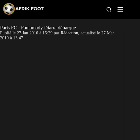
S
k
i
p
t
Paris FC : Fantamady Diarra débarque
CAN féminine
o
Publié le
27 Jan 2016 à 15:29
par
Rédaction
, actualisé le
27 Mar
c
2019 à 13:47
o
CAN 2027
n
t
Pays
e
n
t
Clubs
Classement
Paris sportifs