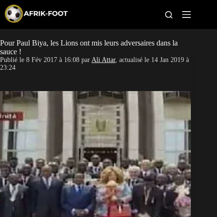
S
k
i
p
t
Pour Paul Biya, les Lions ont mis leurs adversaires dans la
CAN féminine
o
sauce !
c
Publié le
8 Fév 2017 à 16:08
par
Ali Attar
, actualisé le
14 Jan 2019 à
o
CAN 2027
23:24
n
t
Pays
e
n
t
Clubs
Classement
Paris sportifs