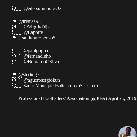
🇧🇷
@edersonmoraes93
🏴󠁧󠁢󠁥󠁮󠁧󠁿
@trentaa98
🇳🇱
@VirgilvDijk
🇫🇷
@Laporte
🏴󠁧󠁢󠁳󠁣󠁴󠁿
@andrewrobertso5
🇫🇷
@paulpogba
🇧🇷
@fernandinho
🇵🇹
@BernardoCSilva
🏴󠁧󠁢󠁥󠁮󠁧󠁿
@sterling7
🇦🇷
@aguerosergiokun
🇸🇳 Sadio Mané
pic.twitter.com/bSt1lsjmra
— Professional Footballers’ Association (@PFA)
April 25, 2019