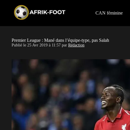
S
k
i
CAN féminine
p
t
o
c
o
Premier League : Mané dans l’équipe-type, pas Salah
n
Publié le
25 Avr 2019 à 11:57
par
Rédaction
t
e
n
t