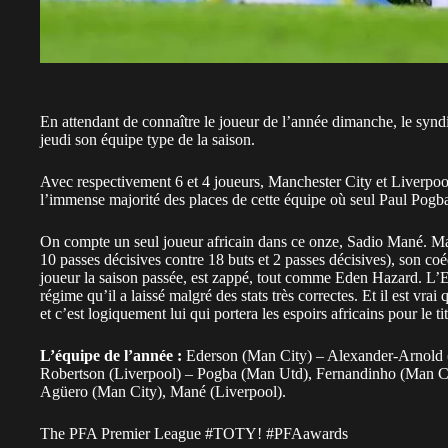
En attendant de connaître le joueur de l’année dimanche, le syn
jeudi son équipe type de la saison.
Avec respectivement 6 et 4 joueurs, Manchester City et Liverpool, 
l’immense majorité des places de cette équipe où seul Paul Pogba
On compte un seul joueur africain dans ce onze, Sadio Mané. Malg
10 passes décisives contre 18 buts et 2 passes décisives), son c
joueur la saison passée, est zappé, tout comme Eden Hazard. L’E
régime qu’il a laissé malgré des stats très correctes. Et il est vr
et c’est logiquement lui qui portera les espoirs africains pour le ti
L’équipe de l’année :
Ederson (Man City) – Alexander-Arnold (L
Robertson (Liverpool) – Pogba (Man Utd), Fernandinho (Man Cit
Agüero (Man City), Mané (Liverpool).
The PFA Premier League
#TOTY
!
#PFAawards