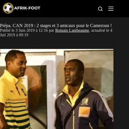
S
k
i
p
t
Prépa. CAN 2019 : 2 stages et 3 amicaux pour le Cameroun !
CAN féminine
o
Publié le
3 Juin 2019 à 12:16
par
Romain Lantheaume
, actualisé le
4
c
Juil 2019 à 09:19
o
CAN 2027
n
t
Pays
e
n
t
Clubs
Classement
Paris sportifs