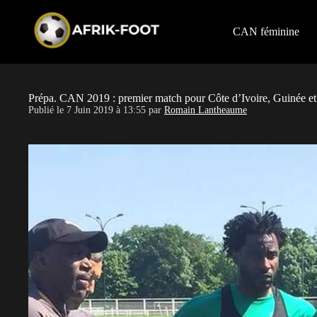
S
k
i
CAN féminine
p
t
o
c
o
Prépa. CAN 2019 : premier match pour Côte d’Ivoire, Guinée et
n
Publié le
7 Juin 2019 à 13:55
par
Romain Lantheaume
t
e
n
t