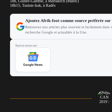
18h, Guinée-Gambie, à Marrakech (Maroc)
18h15, Tunisie-Irak, à Radès
Ajoutez Afrik-foot comme source préférée sur
Retrouvez nos articles plus souvent et facilement dans v
recherche Google et actualités à la Une.
Suivez-nous sur :