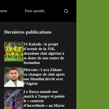
ement
Paris sportifs
Dernières publications
JS Kabylie : le projet
d’avenir de la JSK,
deuxième club algérien à
se doter de son centre de
formation
Mercato : Luca Zidane
va changer de club après
son Mondial décrié avec
l’Algérie
Le Barça annule son
match à Tanger et pointe
le « contexte
d’incertitude » au Maroc