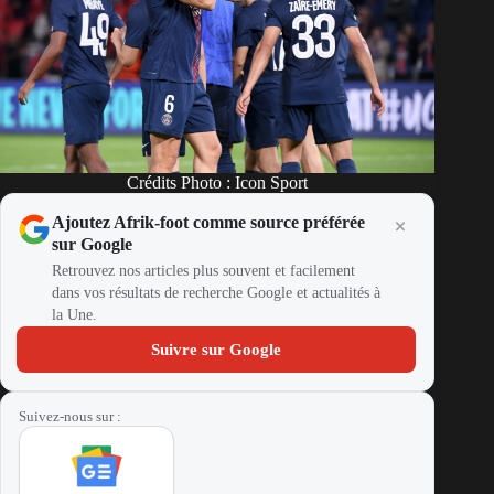
Crédits Photo : Icon Sport
Ajoutez Afrik-foot comme source préférée
sur Google
Retrouvez nos articles plus souvent et facilement
dans vos résultats de recherche Google et actualités à
la Une.
Suivre sur Google
Suivez-nous sur :