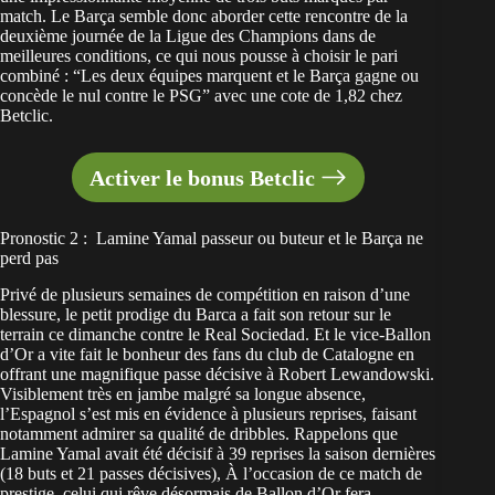
match. Le Barça semble donc aborder cette rencontre de la
deuxième journée de la Ligue des Champions dans de
meilleures conditions, ce qui nous pousse à choisir le pari
combiné : “Les deux équipes marquent et le Barça gagne ou
concède le nul contre le PSG” avec une cote de 1,82 chez
Betclic
.
Activer le bonus Betclic
Pronostic 2 : Lamine Yamal passeur ou buteur et le Barça ne
perd pas
Privé de plusieurs semaines de compétition en raison d’une
blessure, le petit prodige du Barca a fait son retour sur le
terrain ce dimanche contre le Real Sociedad. Et le vice-Ballon
d’Or a vite fait le bonheur des fans du club de Catalogne en
offrant une magnifique passe décisive à Robert Lewandowski.
Visiblement très en jambe malgré sa longue absence,
l’Espagnol s’est mis en évidence à plusieurs reprises, faisant
notamment admirer sa qualité de dribbles. Rappelons que
Lamine Yamal avait été décisif à 39 reprises la saison dernières
(18 buts et 21 passes décisives), À l’occasion de ce match de
prestige, celui qui rêve désormais de Ballon d’Or fera