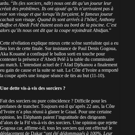
ardu. “
Ils (les sorciers, ndlr) nous ont dit qu’un joueur leur
créait des problèmes. Ils ont ajouté qu’ils n’arrivaient pas à
voir son visage et que lorsqu’ils forçaient, le fameux joueur
cachait son visage. Quand ils sont arrivés à l’hôtel, Anthony
Baffoe et Abedi Pelé étaient assis au bord de la piscine. C’est
alors qu’ils nous ont dit que la coupe rejoindrait Abidjan.
”
Cette révélation explique mieux cette scène surréaliste qui a eu
lieu lors de cette finale. Sur insistance de Paul Denis Gogoua,
Aka Kouamé a confisqué le ballon sorti en touche pour
contester la présence d’Abedi Pelé à la table du commissaire
au match. L’intendant actuel de l’Afad Djékanou a finalement
eu gain de cause et la suite se sait. La Côte d’Ivoire a remporté
la coupe après une longue séance de tirs au but (11-10).
Une dette vis-à-vis des sorciers ?
Fait des sorciers ou pure coïncidence ? Difficile pour les
profanes de trancher. Toujours est-il qu’après 22 ans, la Côte
d’Ivoire n’a plus réussi à glaner le Graal. Pour une certaine
opinion, les Eléphants paient l’ingratitude des dirigeants
d’alors de la Fif vis-à-vis des sorciers. Une opinion que rejette
Gogoua car, affirme-t-il, tous les sorciers qui ont effectué le
déplacement de Dakar “
ont été dédommagés à 100%. Leur