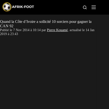
S
k
i
p
t
Quand la Côte d’Ivoire a sollicité 10 sorciers pour gagner la
CAN féminine
o
CAN 92
c
Publié le
7 Nov 2014 à 10:14
par
Pierre Kouamé
, actualisé le
14 Jan
o
CAN 2027
2019 à 23:43
n
t
Pays
e
n
t
Clubs
Classement
Paris sportifs