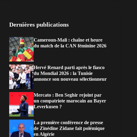
Dernières publications
Cameroun-Mali : chaîne et heure
du match de la CAN féminine 2026
Hervé Renard parti après le fiasco
du Mondial 2026 : la Tunisie
annonce son nouveau sélectionneur
Mercato : Ben Seghir rejoint par
un compatriote marocain au Bayer
Leverkusen ?
La première conférence de presse
de Zinédine Zidane fait polémique
en Algérie