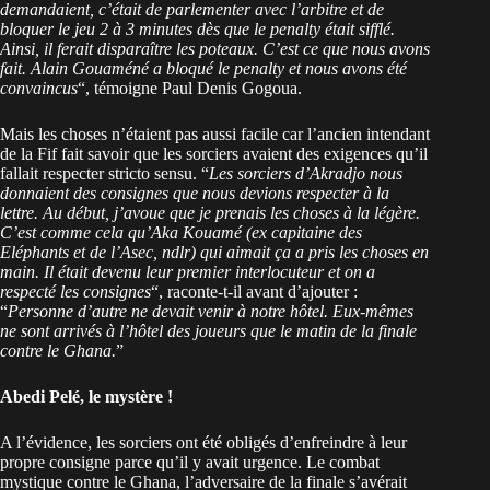
demandaient, c’était de parlementer avec l’arbitre et de
bloquer le jeu 2 à 3 minutes dès que le penalty était sifflé.
Ainsi, il ferait disparaître les poteaux. C’est ce que nous avons
fait. Alain Gouaméné a bloqué le penalty et nous avons été
convaincus
“, témoigne Paul Denis Gogoua.
Mais les choses n’étaient pas aussi facile car l’ancien intendant
de la Fif fait savoir que les sorciers avaient des exigences qu’il
fallait respecter stricto sensu. “
Les sorciers d’Akradjo nous
donnaient des consignes que nous devions respecter à la
lettre. Au début, j’avoue que je prenais les choses à la légère.
C’est comme cela qu’Aka Kouamé (ex capitaine des
Eléphants et de l’Asec, ndlr) qui aimait ça a pris les choses en
main. Il était devenu leur premier interlocuteur et on a
respecté les consignes
“, raconte-t-il avant d’ajouter :
“
Personne d’autre ne devait venir à notre hôtel. Eux-mêmes
ne sont arrivés à l’hôtel des joueurs que le matin de la finale
contre le Ghana.
”
Abedi Pelé, le mystère !
A l’évidence, les sorciers ont été obligés d’enfreindre à leur
propre consigne parce qu’il y avait urgence. Le combat
mystique contre le Ghana, l’adversaire de la finale s’avérait