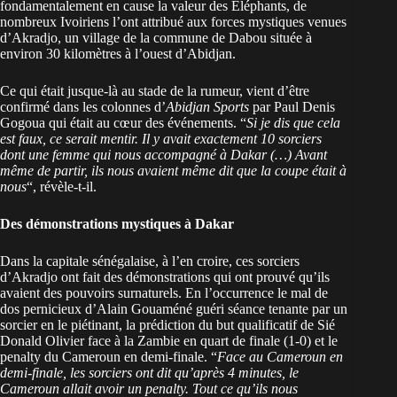
fondamentalement en cause la valeur des Eléphants, de
nombreux Ivoiriens l’ont attribué aux forces mystiques venues
d’Akradjo, un village de la commune de Dabou située à
environ 30 kilomètres à l’ouest d’Abidjan.
Ce qui était jusque-là au stade de la rumeur, vient d’être
confirmé dans les colonnes d’
Abidjan Sports
par Paul Denis
Gogoua qui était au cœur des événements. “
Si je dis que cela
est faux, ce serait mentir. Il y avait exactement 10 sorciers
dont une femme qui nous accompagné à Dakar (…) Avant
même de partir, ils nous avaient même dit que la coupe était à
nous
“, révèle-t-il.
Des démonstrations mystiques à Dakar
Dans la capitale sénégalaise, à l’en croire, ces sorciers
d’Akradjo ont fait des démonstrations qui ont prouvé qu’ils
avaient des pouvoirs surnaturels. En l’occurrence le mal de
dos pernicieux d’Alain Gouaméné guéri séance tenante par un
sorcier en le piétinant, la prédiction du but qualificatif de Sié
Donald Olivier face à la Zambie en quart de finale (1-0) et le
penalty du Cameroun en demi-finale. “
Face au Cameroun en
demi-finale, les sorciers ont dit qu’après 4 minutes, le
Cameroun allait avoir un penalty. Tout ce qu’ils nous