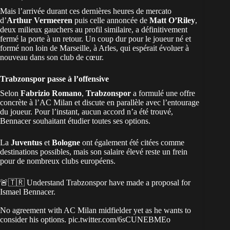
Mais l’arrivée durant ces dernières heures de mercato
d’
Arthur Vermeeren
puis celle annoncée de
Matt O’Riley
,
deux milieux gauchers au profil similaire, a définitivement
fermé la porte à un retour. Un coup dur pour le joueur né et
formé non loin de Marseille, à Arles, qui espérait évoluer à
nouveau dans son club de cœur.
Trabzonspor passe à l’offensive
Selon
Fabrizio Romano
,
Trabzonspor
a formulé une offre
concrète à l’AC Milan et discute en parallèle avec l’entourage
du joueur. Pour l’instant, aucun accord n’a été trouvé,
Bennacer souhaitant étudier toutes ses options.
La
Juventus
et
Bologne
ont également été citées comme
destinations possibles, mais son salaire élevé reste un frein
pour de nombreux clubs européens.
🚨🇹🇷 Understand Trabzonspor have made a proposal for
Ismael Bennacer.
No agreement with AC Milan midfielder yet as he wants to
consider his options.
pic.twitter.com/6sCUNEBMEo