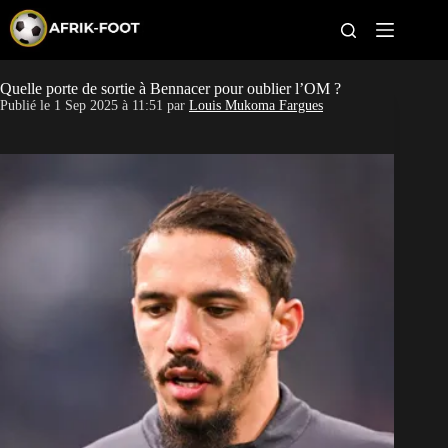
S
k
i
p
t
Quelle porte de sortie à Bennacer pour oublier l’OM ?
CAN féminine
o
Publié le
1 Sep 2025 à 11:51
par
Louis Mukoma Fargues
c
o
CAN 2027
n
t
Pays
e
n
t
Clubs
Classement
Paris sportifs