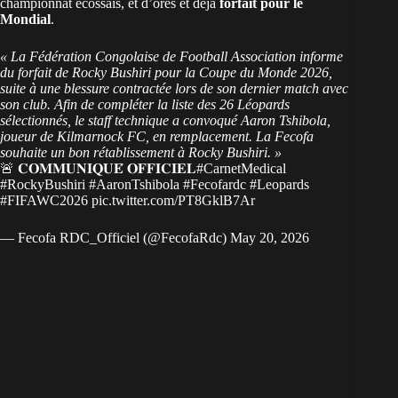
championnat écossais, et d’ores et déjà
forfait pour le
Mondial
.
« La Fédération Congolaise de Football Association informe
du forfait de Rocky Bushiri pour la Coupe du Monde 2026,
suite à une blessure contractée lors de son dernier match avec
son club. Afin de compléter la liste des 26 Léopards
sélectionnés, le staff technique a convoqué Aaron Tshibola,
joueur de Kilmarnock FC, en remplacement. La Fecofa
souhaite un bon rétablissement à Rocky Bushiri. »
🚨 𝐂𝐎𝐌𝐌𝐔𝐍𝐈𝐐𝐔𝐄́ 𝐎𝐅𝐅𝐈𝐂𝐈𝐄𝐋
#CarnetMedical
#RockyBushiri
#AaronTshibola
#Fecofardc
#Leopards
#FIFAWC2026
pic.twitter.com/PT8GklB7Ar
— Fecofa RDC_Officiel (@FecofaRdc)
May 20, 2026