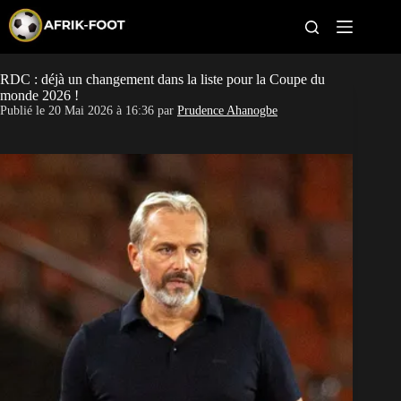
S
k
i
p
t
RDC : déjà un changement dans la liste pour la Coupe du
CAN féminine
o
monde 2026 !
c
Publié le
20 Mai 2026 à 16:36
par
Prudence Ahanogbe
o
CAN 2027
n
t
Pays
e
n
t
Clubs
Classement
Paris sportifs