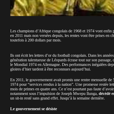
Les champions d’Afrique congolais de 1968 et 1974 vont enfin p
en 2011 mais non versées depuis, les rentes vont être prises en c
toutefois à 200 dollars par mois.
Ils ont écrit les lettres d’or du football congolais. Dans les an
génération talentueuse de Léopards écrase tout sur son passage,
le Mondial 1974 en Allemagne. Des performances inégalées depuis 
gloires d’hier tardent à être reconnues aujourd’hui.
En 2011, le gouvernement avait promis une rentre mensuelle de 
1974 pour “services rendus à la nation”. Une promesse restée lett
mois de primes en quatre ans. Ce n’est pourtant pas faute d’avoir l
notamment sous l’impulsion de Joseph Mwepu Ilunga,
décédé e
un sit-in resté sans grand effet. Jusqu’à la semaine dernière.
Le gouvernement se désiste