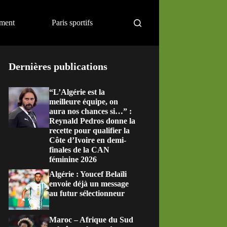
ement
Paris sportifs
Dernières publications
“L’Algérie est la
meilleure équipe, on
aura nos chances si…” :
Reynald Pedros donne la
recette pour qualifier la
Côte d’Ivoire en demi-
finales de la CAN
féminine 2026
Algérie : Youcef Belaïli
envoie déjà un message
au futur sélectionneur
Maroc – Afrique du Sud