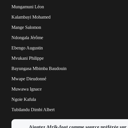
Mungamuni Léon
Kalambayi Mohamed
Mange Salomon
Ndongala Jérôme
Ebengo Augustin
Mvukani Philippe
Bayungasa Mbimba Baudouin
Mwape Dieudonné
Muwawa Ignace
Ngoie Kafula
Tubilandu Dimbi Albert
Ajoutez Afrik-foot comme source préférée sur