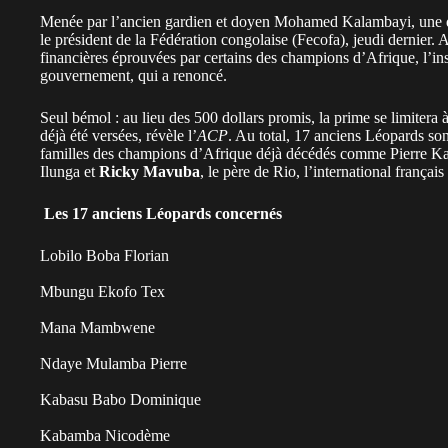
Menée par l’ancien gardien et doyen Mohamed Kalambayi, une d
le président de la Fédération congolaise (Fecofa), jeudi dernier. 
financières éprouvées par certains des champions d’Afrique, l’inst
gouvernement, qui a renoncé.
Seul bémol : au lieu des 500 dollars promis, la prime se limiter
déjà été versées, révèle l’
ACP
. Au total, 17 anciens Léopards so
familles des champions d’Afrique déjà décédés comme Pierre K
Ilunga et
Ricky Mavuba
, le père de Rio, l’international français
Les 17 anciens Léopards concernés
Lobilo Boba Florian
Mbungu Ekofo Tex
Mana Mambwene
Ndaye Mulamba Pierre
Kabasu Babo Dominique
Kabamba Nicodème