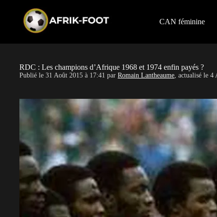
S
k
i
CAN féminine
p
t
o
c
o
RDC : Les champions d’Afrique 1968 et 1974 enfin payés ?
n
Publié le
31 Août 2015 à 17:41
par
Romain Lantheaume
, actualisé le
4 
t
e
n
t