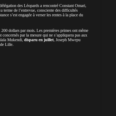
élégation des Léopards a rencontré Constant Omari,
Au terme de l’entrevue, consciente des difficultés
ance s’est engagée à verser les rentes à la place du
a à 200 dollars par mois. Les premières primes ont même
nt concernés par la mesure qui ne s’appliquera pas aux
alala Mukendi,
disparu en juillet
, Joseph Mwepu
 de Lille.