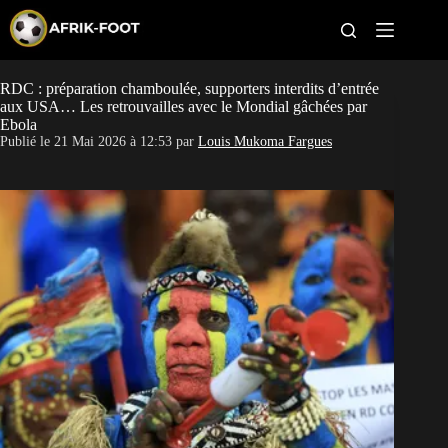
S
k
i
p
t
RDC : préparation chamboulée, supporters interdits d’entrée
CAN féminine
o
aux USA… Les retrouvailles avec le Mondial gâchées par
c
Ebola
o
CAN 2027
Publié le
21 Mai 2026 à 12:53
par
Louis Mukoma Fargues
n
t
Pays
e
n
t
Clubs
Classement
Paris sportifs