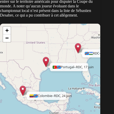
entrer sur le territoire américain pour disputer la Coupe du
monde. A noter qu’aucun joueur évoluant dans le
championnat local n’est présent dans la liste de Sébastien
Desabre, ce qui a pu contribuer à cet allègement.
+
−
RDC–Ouzbékist
Portugal–RDC, 17 juin
Colombie–RDC, 24 juin