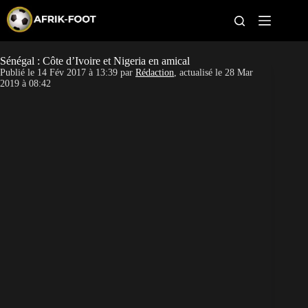
S
k
i
p
t
Sénégal : Côte d’Ivoire et Nigeria en amical
CAN féminine
o
Publié le
14 Fév 2017 à 13:39
par
Rédaction
, actualisé le
28 Mar
c
2019 à 08:42
o
CAN 2027
n
t
Pays
e
n
t
Clubs
Classement
Paris sportifs