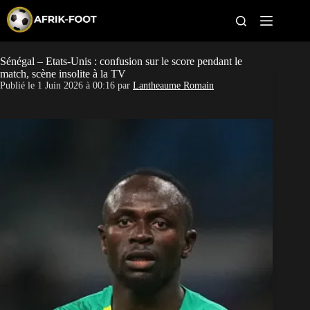
S
k
i
p
t
Sénégal – Etats-Unis : confusion sur le score pendant le
CAN féminine
o
match, scène insolite à la TV
c
Publié le
1 Juin 2026 à 00:16
par
Lantheaume Romain
o
CAN 2027
n
t
Pays
e
n
t
Clubs
Classement
Paris sportifs