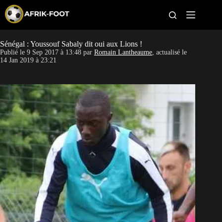
S
k
i
p
t
Sénégal : Youssouf Sabaly dit oui aux Lions !
CAN féminine
o
Publié le
9 Sep 2017 à 13:48
par
Romain Lantheaume
, actualisé le
c
14 Jan 2019 à 23:21
o
CAN 2027
n
t
Pays
e
n
t
Clubs
Classement
Paris sportifs