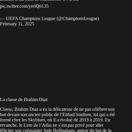
pic.twitter.com/yeriQti135
— UEFA Champions League (@ChampionsLeague)
February 11, 2025
La classe de Brahim Diaz
Classe, Brahim Diaz a eu la délicatesse de ne pas célébrer son
but devant son ancien public de l’Etihad Stadium, lui qui a été
formé chez les Skyblues, où il a évolué de 2013 à 2019. En
revanche, le Lion de l’Atlas ne s’est pas privé pour aller
féliciter son coéquipier Jude Bellingham, auteur du but de la