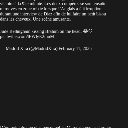
victoire à la 92e minute. Les deux compères se sont ensuite
retrouvés en zone mixte lorsque l’Anglais a fait irruption
durant une interview de Diaz afin de lui faire un petit bisou
dans les cheveux. Une scène amusante.
Jude Bellingham kissing Brahim on the head. 😂🤍
pic.twitter.com/tFWlyE2muM
— Madrid Xtra (@MadridXtra)
February 11, 2025
D’un point de vue plus personnel, le Marocain peut se targuer