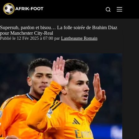
S
k
i
p
t
Supersub, pardon et bisou… La folle soirée de Brahim Diaz
CAN féminine
o
pour Manchester City-Real
c
Publié le
12 Fév 2025 à 07:00
par
Lantheaume Romain
o
CAN 2027
n
t
Pays
e
n
t
Clubs
Classement
Paris sportifs