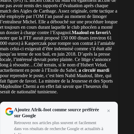
Maroc (0-1) !L’ancien coach du Mali est également accusé de
ne pas avoir remis des rapports d’évaluation après chaque
match des Aigles de Carthage. Assez originale, cette tactique a
été employée par l’OM l’an passé au moment de limoger
l’entraîneur Michel. Elle a débouché sur une procédure longue
et toujours en cours durant laquelle le club phocéen a monté
un dossier à charge contre l’Espagnol.
Maaloul en favori
A
noter que la FTF aurait proposé 150 000 dinars (environ 61
000 euros) à Kasperczak pour rompre son contrat à l’amiable
mais celui-ci exigerait d’être indemnisé comme s’il était allé
jusqu’au terme de son bail, en juin 2018. D’après la presse
locale, l’intéressé devrait porter plainte. Ce litige s’annonce
long à résoudre…Côté terrain, si le nom d’Hubert Velud,
actuellement en poste à l’Etoile du Sahel,
a circulé mardi
pour reprendre le poste, c’est bien Nabil Maaloul, libre, qui
fait figure de favori. La ministre de la Jeunesse et des Sports
Majdouline Cherni a en effet fait savoir que l’heureux élu
serait de nationalité tunisienne.
Ajoutez Afrik-foot comme source préférée
sur Google
Retrouvez nos articles plus souvent et facilement
dans vos résultats de recherche Google et actualités à