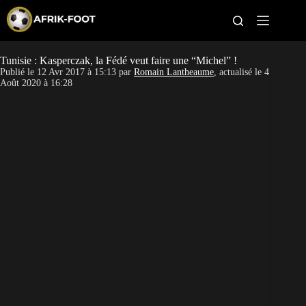
S
k
i
p
t
Tunisie : Kasperczak, la Fédé veut faire une “Michel” !
CAN féminine
o
Publié le
12 Avr 2017 à 15:13
par
Romain Lantheaume
, actualisé le
4
c
Août 2020 à 16:28
o
CAN 2027
n
t
Pays
e
n
t
Clubs
Classement
Paris sportifs