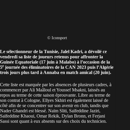
© Iconsport
Le sélectionneur de la
Tunisie
, Jalel Kadri, a dévoilé ce
vendredi sa liste de joueurs retenus pour affronter la
Guinée Equatoriale (17 juin à Malabo) à l’occasion de la
e
5
journée des éliminatoires de la
CAN 2023
puis l’Algérie
trois jours plus tard à Annaba en match amical (20 juin).
Cette liste est marquée par les absences de plusieurs cadres, à
commencer par Ali Maâloul et Youssef Msakni, laissés au
repos au terme de cette saison éprouvante. Libre au terme de
son contrat à Cologne, Ellyes Skhiri est également laissé de
côté afin de se concentrer sur son avenir en club, tandis que
Nader Ghandri est blessé. Naïm Sliti, Saïfeddine Jaziri,
Saïfeddine Khaoui, Omar Rekik, Dylan Bronn, et Ferjani
Sassi sont quant à eux absents sur des choix du technicien.