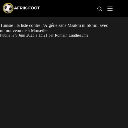
S
k
i
p
t
Tunisie : la liste contre l’Algérie sans Msakni ni Skhiri, avec
CAN féminine
o
un nouveau né à Marseille
c
Publié le
9 Juin 2023 à 13:21
par
Romain Lantheaume
o
CAN 2027
n
t
Pays
e
n
t
Clubs
Classement
Paris sportifs