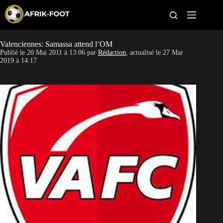
S
k
i
p
t
Valenciennes: Samassa attend l’OM
CAN féminine
o
Publié le
20 Mai 2011 à 13:06
par
Rédaction
, actualisé le
27 Mar
c
2019 à 14:17
o
CAN 2027
n
t
Pays
e
n
t
Clubs
Classement
Paris sportifs