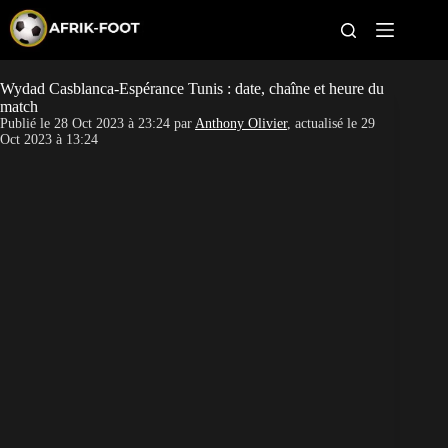
S
k
i
p
t
Wydad Casblanca-Espérance Tunis : date, chaîne et heure du
CAN féminine
o
match
c
Publié le
28 Oct 2023 à 23:24
par
Anthony Olivier
, actualisé le
29
o
CAN 2027
Oct 2023 à 13:24
n
t
Pays
e
n
t
Clubs
Classement
Paris sportifs