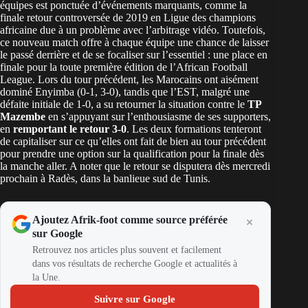
équipes est ponctuée d’événements marquants, comme la
finale retour controversée de 2019 en Ligue des champions
africaine due à un problème avec l’arbitrage vidéo. Toutefois,
ce nouveau match offre à chaque équipe une chance de laisser
le passé derrière et de se focaliser sur l’essentiel : une place en
finale pour la toute première édition de l’African Football
League. Lors du tour précédent, les Marocains ont aisément
dominé Enyimba (0-1, 3-0), tandis que l’EST, malgré une
défaite initiale de 1-0, a su retourner la situation contre le
TP
Mazembe
en s’appuyant sur l’enthousiasme de ses supporters,
en
remportant le retour 3-0
. Les deux formations tenteront
de capitaliser sur ce qu’elles ont fait de bien au tour précédent
pour prendre une option sur la qualification pour la finale dès
la manche aller. A noter que le retour se disputera dès mercredi
prochain à Radès, dans la banlieue sud de Tunis.
Ajoutez Afrik-foot comme source préférée
sur Google
Retrouvez nos articles plus souvent et facilement
dans vos résultats de recherche Google et actualités à
la Une.
Suivre sur Google