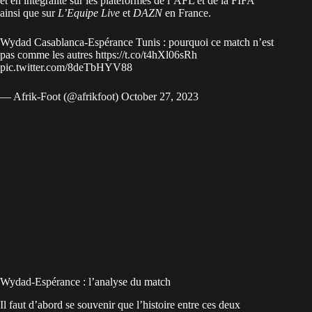
et en intégralité sur les plateformes de l’AFL et de la FIFA
ainsi que sur
L’Equipe Live
et
DAZN
en France.
Wydad Casablanca-Espérance Tunis : pourquoi ce match n’est
pas comme les autres
https://t.co/t4hXl06sRh
pic.twitter.com/8deTbHYV88
— Afrik-Foot (@afrikfoot)
October 27, 2023
Wydad-Espérance : l’analyse du match
Il faut d’abord se souvenir que l’histoire entre ces deux