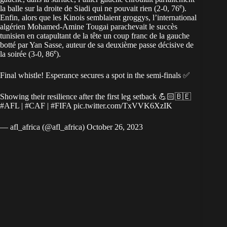
e
la balle sur la droite de Siadi qui ne pouvait rien (2-0, 76
).
Enfin, alors que les Kinois semblaient groggys, l’international
algérien Mohamed-Amine Tougai parachevait le succès
tunisien en catapultant de la tête un coup franc de la gauche
botté par Yan Sasse, auteur de sa deuxième passe décisive de
e
la soirée (3-0, 86
).
Final whistle! Esperance secures a spot in the semi-finals ✅
Showing their resilience after the first leg setback 💪🏻🇧🇪
#AFL
|
#CAF
|
#FIFA
pic.twitter.com/TxVVK6XzIK
— afl_africa (@afl_africa)
October 26, 2023