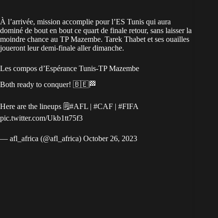
À l’arrivée, mission accomplie pour l’ES Tunis qui aura
dominé de bout en bout ce quart de finale retour, sans laisser la
moindre chance au TP Mazembe. Tarek Thabet et ses ouailles
joueront leur demi-finale aller dimanche.
Les compos d’Espérance Tunis-TP Mazembe
Both ready to conquer! 🇧🇪🏁
Here are the lineups 🗒️
#AFL
|
#CAF
|
#FIFA
pic.twitter.com/Ukb1tt75f3
— afl_africa (@afl_africa)
October 26, 2023