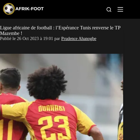
S
k
i
p
t
Ligue africaine de football : l’Espérance Tunis renverse le TP
CAN féminine
o
Mazembe !
c
Publié le
26 Oct 2023 à 19:01
par
Prudence Ahanogbe
o
CAN 2027
n
t
Pays
e
n
t
Clubs
Classement
Paris sportifs