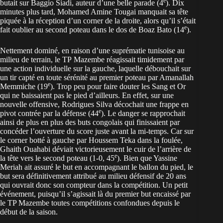
e
butait sur Baggio Siadi, auteur d’une belle parade (4
). Dix
minutes plus tard, Mohamed Amine Tougai manquait sa tête
piquée à la réception d’un corner de la droite, alors qu’il s’était
e
fait oublier au second poteau dans le dos de Boaz Bato (14
).
Nettement dominé, en raison d’une suprématie tunisoise au
milieu de terrain, le TP Mazembe réagissait timidement par
une action individuelle sur la gauche, laquelle débouchait sur
un tir capté en toute sérénité au premier poteau par Amanallah
e
Memmiche (19
). Trop peu pour faire douter les Sang et Or
qui ne baissaient pas le pied d’ailleurs. En effet, sur une
nouvelle offensive, Rodrigues Silva décochait une frappe en
e
pivot contrée par la défense (44
). Le danger se rapprochait
ainsi de plus en plus des buts congolais qui finissaient par
concéder l’ouverture du score juste avant la mi-temps. Car sur
le corner botté à gauche par Houssem Teka dans la foulée,
Ghaith Ouahabi déviait victorieusement le cuir de l’arrière de
e
la tête vers le second poteau (1-0, 45
). Bien que Yassine
Meriah ait assuré le but en accompagnant le ballon du pied, le
but sera définitivement attribué au milieu défensif de 20 ans
qui ouvrait donc son compteur dans la compétition. Un petit
événement, puisqu’il s’agissait là du premier but encaissé par
le TP Mazembe toutes compétitions confondues depuis le
début de la saison.