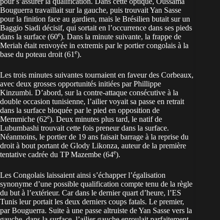
pour s’assurer la qualification. Dans cette optique, Oussama
Bouguerra travaillait sur la gauche, puis trouvait Yan Sasse
pour la finition face au gardien, mais le Brésilien butait sur un
Baggio Siadi décisif, qui sortait en l’occurrence dans ses pieds
e
dans la surface (60
). Dans la minute suivante, la frappe de
Meriah était renvoyée in extremis par le portier congolais à la
e
base du poteau droit (61
).
Les trois minutes suivantes tournaient en faveur des Corbeaux,
avec deux grosses opportunités initiées par Phillippe
Kinzumbi. D’abord, sur la contre-attaque consécutive à la
double occasion tunisienne, l’ailier voyait sa passe en retrait
dans la surface bloquée par le pied en opposition de
e
Memmiche (62
). Deux minutes plus tard, le natif de
Lubumbashi trouvait cette fois preneur dans la surface.
Néanmoins, le portier de 19 ans faisait barrage à la reprise du
droit à bout portant de Glody Likonza, auteur de la première
e
tentative cadrée du TP Mazembe (64
).
Les Congolais laissaient ainsi s’échapper l’égalisation
synonyme d’une possible qualification compte tenu de la règle
du but à l’extérieur. Car dans le dernier quart d’heure, l’ES
Tunis leur portait les deux derniers coups fatals. Le premier,
par Bouguerra. Suite à une passe altruiste de Yan Sasse vers la
gauche, dans la surface, l’ailier gauche enroulait parfaitement