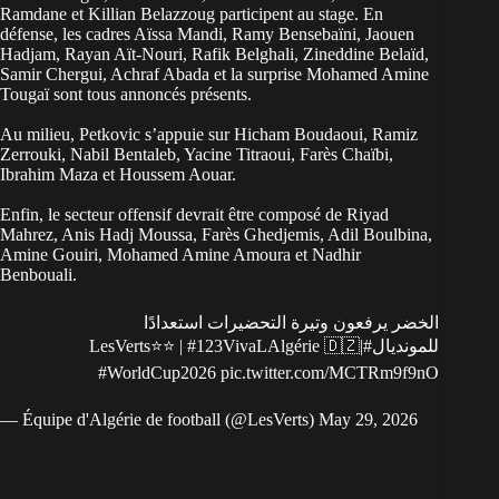
Ramdane et Killian Belazzoug participent au stage. En
défense, les cadres Aïssa Mandi, Ramy Bensebaïni, Jaouen
Hadjam, Rayan Aït-Nouri, Rafik Belghali, Zineddine Belaïd,
Samir Chergui, Achraf Abada et la surprise Mohamed Amine
Tougaï sont tous annoncés présents.
Au milieu, Petkovic s’appuie sur Hicham Boudaoui, Ramiz
Zerrouki, Nabil Bentaleb, Yacine Titraoui, Farès Chaïbi,
Ibrahim Maza et Houssem Aouar.
Enfin, le secteur offensif devrait être composé de Riyad
Mahrez, Anis Hadj Moussa, Farès Ghedjemis, Adil Boulbina,
Amine Gouiri, Mohamed Amine Amoura et Nadhir
Benbouali.
الخضر يرفعون وتيرة التحضيرات استعدادًا
⭐️⭐️ |
#123VivaLAlgérie
🇩🇿|
#LesVerts
للمونديال
#WorldCup2026
pic.twitter.com/MCTRm9f9nO
— Équipe d'Algérie de football (@LesVerts)
May 29, 2026