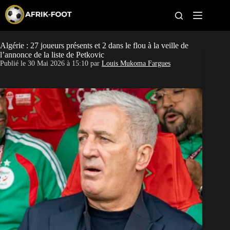
S
k
i
p
t
Algérie : 27 joueurs présents et 2 dans le flou à la veille de
CAN féminine
o
l’annonce de la liste de Petkovic
c
Publié le
30 Mai 2026 à 15:10
par
Louis Mukoma Fargues
o
CAN 2027
n
t
Pays
e
n
t
Clubs
Classement
Paris sportifs