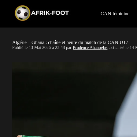
S
k
i
CAN féminine
p
t
o
c
o
Algérie – Ghana : chaîne et heure du match de la CAN U17
n
Publié le
13 Mai 2026 à 23:48
par
Prudence Ahanogbe
, actualisé le
14 
t
e
n
t