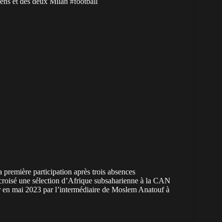
Lens et des deux Milan
#football
a première participation après trois absences
 croisé une sélection d’Afrique subsaharienne à la CAN
ur en mai 2023 par l’intermédiaire de Moslem Anatouf à