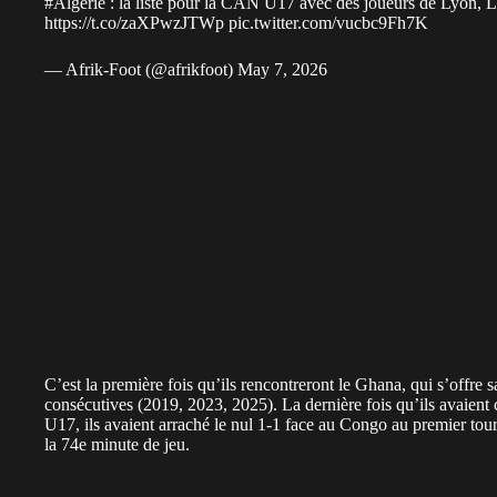
#Algerie
: la liste pour la CAN U17 avec des joueurs de Lyon, 
https://t.co/zaXPwzJTWp
pic.twitter.com/vucbc9Fh7K
— Afrik-Foot (@afrikfoot)
May 7, 2026
C’est la première fois qu’ils rencontreront le Ghana, qui s’offre s
consécutives (2019, 2023, 2025). La dernière fois qu’ils avaient
U17, ils avaient arraché le nul 1-1 face au Congo au premier to
la 74e minute de jeu.