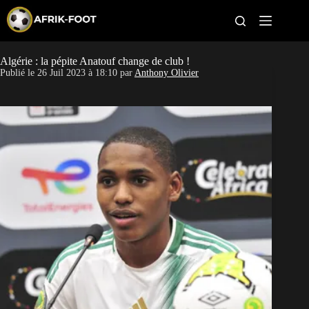
S
k
i
p
t
Algérie : la pépite Anatouf change de club !
CAN féminine
o
Publié le
26 Juil 2023 à 18:10
par
Anthony Olivier
c
o
CAN 2027
n
t
Pays
e
n
t
Clubs
Classement
Paris sportifs