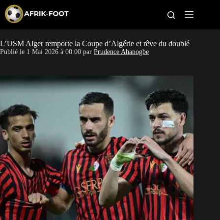
S
k
i
p
t
L’USM Alger remporte la Coupe d’Algérie et rêve du doublé
CAN féminine
o
Publié le
1 Mai 2026 à 00:00
par
Prudence Ahanogbe
c
o
CAN 2027
n
t
Pays
e
n
t
Clubs
Classement
Paris sportifs