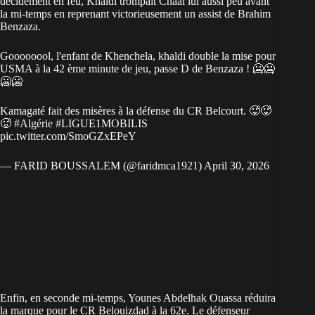
décidément en feu, Khaldi trompait Chaâl lui aussi peu avant
la mi-temps en reprenant victorieusement un assist de Brahim
Benzaza.
Goooooool, l'enfant de Khenchela, khaldi double la mise pour
USMA à la 42 ème minute de jeu, passe D de Benzaza ! 🥶🥶
🥶🥶
Kamagaté fait des misères à la défense du CR Belcourt. 🥵🥵
🥵
#Algérie
#LIGUE1MOBILIS
pic.twitter.com/SmoGZxEPeY
— FARID BOUSSALEM (@faridmca1921)
April 30, 2026
Enfin, en seconde mi-temps, Younes Abdelhak Ouassa réduira
la marque pour le CR Belouizdad à la 62e. Le défenseur