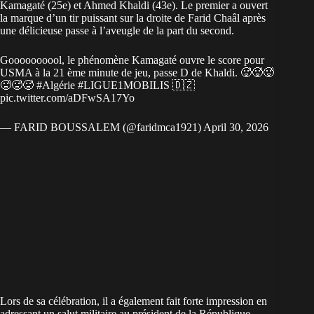
Kamagaté (25e) et Ahmed Khaldi (43e). Le premier a ouvert
la marque d’un tir puissant sur la droite de Farid Chaâl après
une délicieuse passe à l’aveugle de la part du second.
Goooooooool, le phénomène Kamagaté ouvre le score pour
USMA à la 21 ème minute de jeu, passe D de Khaldi. 🥵🥵🥵
🥵🥵🥵
#Algérie
#LIGUE1MOBILIS
🇩🇿
pic.twitter.com/aDFwSA17Yo
— FARID BOUSSALEM (@faridmca1921)
April 30, 2026
Lors de sa célébration, il a également fait forte impression en
adressant un salut militaire au président de la République,