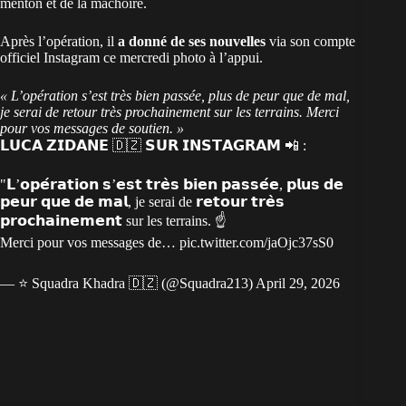
menton et de la mâchoire.
Après l’opération, il
a donné de ses nouvelles
via son compte
officiel Instagram ce mercredi photo à l’appui.
« L’opération s’est très bien passée, plus de peur que de mal,
je serai de retour très prochainement sur les terrains. Merci
pour vos messages de soutien. »
𝗟𝗨𝗖𝗔 𝗭𝗜𝗗𝗔𝗡𝗘 🇩🇿 𝗦𝗨𝗥 𝗜𝗡𝗦𝗧𝗔𝗚𝗥𝗔𝗠 📲 :
"𝗟’𝗼𝗽𝗲́𝗿𝗮𝘁𝗶𝗼𝗻 𝘀’𝗲𝘀𝘁 𝘁𝗿𝗲̀𝘀 𝗯𝗶𝗲𝗻 𝗽𝗮𝘀𝘀𝗲́𝗲, 𝗽𝗹𝘂𝘀 𝗱𝗲
𝗽𝗲𝘂𝗿 𝗾𝘂𝗲 𝗱𝗲 𝗺𝗮𝗹, je serai de 𝗿𝗲𝘁𝗼𝘂𝗿 𝘁𝗿𝗲̀𝘀
𝗽𝗿𝗼𝗰𝗵𝗮𝗶𝗻𝗲𝗺𝗲𝗻𝘁 sur les terrains. ☝️
Merci pour vos messages de…
pic.twitter.com/jaOjc37sS0
— ⭐️ Squadra Khadra 🇩🇿 (@Squadra213)
April 29, 2026