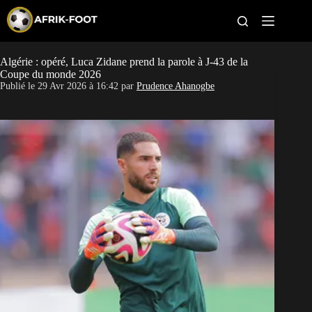
S
k
i
p
t
Algérie : opéré, Luca Zidane prend la parole à J-43 de la
CAN féminine
o
Coupe du monde 2026
c
Publié le
29 Avr 2026 à 16:42
par
Prudence Ahanogbe
o
CAN 2027
n
t
Pays
e
n
t
Clubs
Classement
Paris sportifs