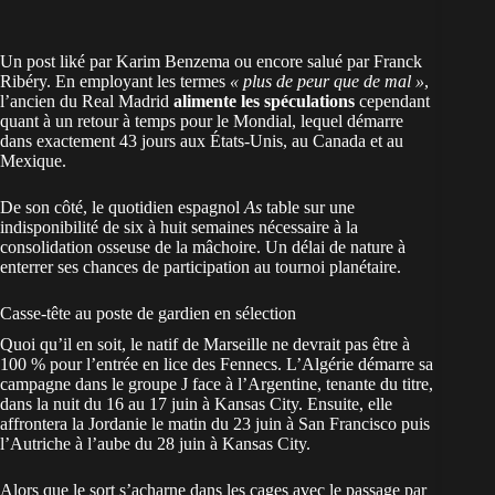
Un post liké par Karim Benzema ou encore salué par Franck
Ribéry. En employant les termes
« plus de peur que de mal »
,
l’ancien du Real Madrid
alimente
les spéculations
cependant
quant à un retour à temps pour le Mondial, lequel démarre
dans exactement 43 jours aux États-Unis, au Canada et au
Mexique.
De son côté, le quotidien espagnol
As
table sur une
indisponibilité de six à huit semaines nécessaire à la
consolidation osseuse de la mâchoire. Un délai de nature à
enterrer ses chances de participation au tournoi planétaire.
Casse-tête au poste de gardien en sélection
Quoi qu’il en soit, le natif de Marseille ne devrait pas être à
100 % pour l’entrée en lice des Fennecs. L’Algérie démarre sa
campagne dans le groupe J face à l’Argentine, tenante du titre,
dans la nuit du 16 au 17 juin à Kansas City. Ensuite, elle
affrontera la Jordanie le matin du 23 juin à San Francisco puis
l’Autriche à l’aube du 28 juin à Kansas City.
Alors que
le sort s’acharne
dans les cages avec le passage par