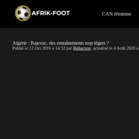
S
k
i
CAN féminine
p
t
o
c
o
Algérie : Rajevac, des entraînements trop légers ?
n
Publié le
12 Oct 2016 à 14:32
par
Rédaction
, actualisé le
4 Août 2020 à
t
e
n
t