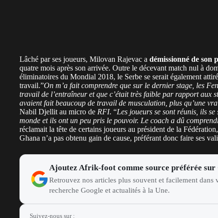
Lâché par ses joueurs, Milovan Rajevac a
démissionné de son p
quatre mois après son arrivée. Outre le décevant match nul à do
éliminatoires du Mondial 2018, le Serbe se serait également attir
travail.”
On m’a fait comprendre que sur le dernier stage, les Fe
travail de l’entraîneur et que c’était très faible par rapport aux 
avaient fait beaucoup de travail de musculation, plus qu’une vra
Nabil Djellit au micro de
RFI
. “
Les joueurs se sont réunis, ils se
monde et ils ont un peu pris le pouvoir. Le coach a dû comprendre
réclamait la tête de certains joueurs au président de la Fédérat
Ghana n’a pas obtenu gain de cause, préférant donc faire ses vali
Ajoutez Afrik-foot comme source préférée sur
Retrouvez nos articles plus souvent et facilement dans v
recherche Google et actualités à la Une.
Suivez-nous sur :