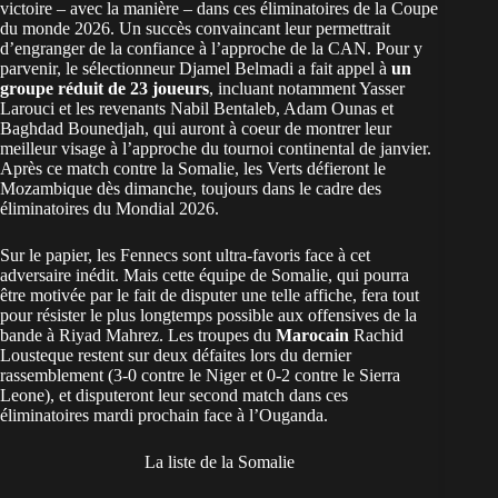
victoire – avec la manière – dans ces éliminatoires de la Coupe
du monde 2026. Un succès convaincant leur permettrait
d’engranger de la confiance à l’approche de la CAN. Pour y
parvenir, le sélectionneur Djamel Belmadi a fait appel à
un
groupe réduit de 23 joueurs
, incluant notamment Yasser
Larouci et les revenants Nabil Bentaleb, Adam Ounas et
Baghdad Bounedjah, qui auront à coeur de montrer leur
meilleur visage à l’approche du tournoi continental de janvier.
Après ce match contre la Somalie, les Verts défieront le
Mozambique dès dimanche, toujours dans le cadre des
éliminatoires du Mondial 2026.
Sur le papier, les Fennecs sont ultra-favoris face à cet
adversaire inédit. Mais cette équipe de Somalie, qui pourra
être motivée par le fait de disputer une telle affiche, fera tout
pour résister le plus longtemps possible aux offensives de la
bande à Riyad Mahrez. Les troupes du
Marocain
Rachid
Lousteque restent sur deux défaites lors du dernier
rassemblement (3-0 contre le Niger et 0-2 contre le Sierra
Leone), et disputeront leur second match dans ces
éliminatoires mardi prochain face à l’Ouganda.
La liste de la Somalie