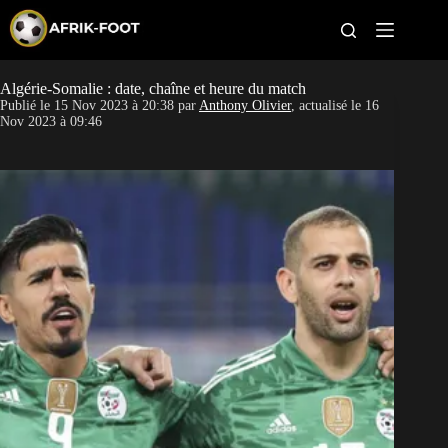
S
k
i
p
t
Algérie-Somalie : date, chaîne et heure du match
CAN féminine
o
Publié le
15 Nov 2023 à 20:38
par
Anthony Olivier
, actualisé le
16
c
Nov 2023 à 09:46
o
CAN 2027
n
t
Pays
e
n
t
Clubs
Classement
Paris sportifs