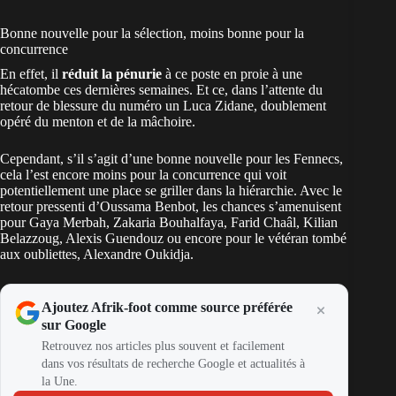
Bonne nouvelle pour la sélection, moins bonne pour la
concurrence
En effet, il
réduit la pénurie
à ce poste en proie à une
hécatombe ces dernières semaines. Et ce, dans l’attente du
retour de blessure du numéro un
Luca Zidane, doublement
opéré du menton et de la mâchoire
.
Cependant, s’il s’agit d’une bonne nouvelle pour les Fennecs,
cela l’est encore moins pour la concurrence qui voit
potentiellement une place se griller dans la hiérarchie. Avec le
retour pressenti d’Oussama Benbot
, les chances s’amenuisent
pour Gaya Merbah, Zakaria Bouhalfaya, Farid Chaâl, Kilian
Belazzoug, Alexis Guendouz ou encore pour le
vétéran tombé
aux oubliettes, Alexandre Oukidja
.
Ajoutez Afrik-foot comme source préférée
sur Google
Retrouvez nos articles plus souvent et facilement
dans vos résultats de recherche Google et actualités à
la Une.