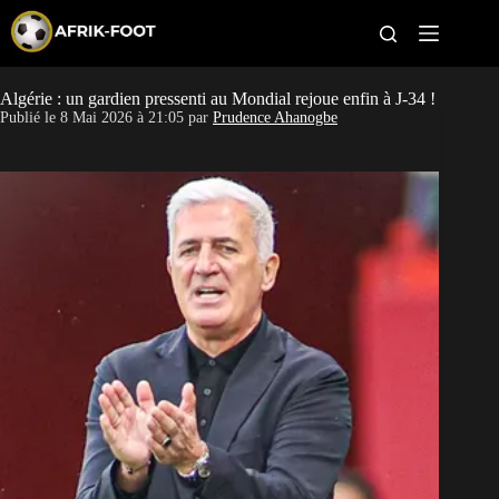
S
k
i
p
t
Algérie : un gardien pressenti au Mondial rejoue enfin à J-34 !
CAN féminine
o
Publié le
8 Mai 2026 à 21:05
par
Prudence Ahanogbe
c
o
CAN 2027
n
t
Pays
e
n
t
Clubs
Classement
Paris sportifs