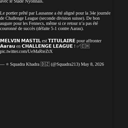
avec le Stade Nyonnais.
Le portier prêté par Lausanne a été aligné pour la 34e journée
de Challenge League (seconde division suisse). De bon
augure pour les Fennecs, même si ce retour n’a pas été
couronné de succès (défaite 5-1 contre Aarau).
𝗠𝗘𝗟𝗩𝗜𝗡 𝗠𝗔𝗦𝗧𝗜𝗟 est 𝗧𝗜𝗧𝗨𝗟𝗔𝗜𝗥𝗘 pour affronter
𝗔𝗮𝗿𝗮𝘂 en 𝗖𝗛𝗔𝗟𝗟𝗘𝗡𝗚𝗘 𝗟𝗘𝗔𝗚𝗨𝗘 ! ✅🇨🇭
pic.twitter.com/UeMaRteZtX
— ⭐️ Squadra Khadra 🇩🇿 (@Squadra213)
May 8, 2026