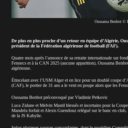
Oussama Benbot © I
De plus en plus proche d’un retour en équipe d’Algérie, Ous
président de la Fédération algérienne de football (FAF).
Quatre mois après
l’annonce de sa retraite internationale
sur fond 
Fennecs et à la CAN 2025 (aucune apparition), Oussama Benbo
algérienne
.
Étincelant avec l’USM Alger et en lice pour un doublé coupe d’A
(CAF), le portier de 31 ans a le vent en poupe alors que les Fen
Oussama Benbot préconvoqué par Vladimir Petkovic
Luca Zidane et Melvin Mastil blessés et incertains pour la Coup
Mandréa forfait et Alexis Guendouz relégué sur le banc en club, l
de la JS Kabylie.
Selon plusieurs sources concordantes, dont le quotidien
Compéti