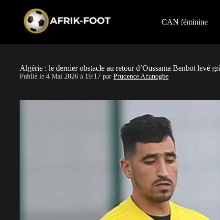
S
k
i
CAN féminine
p
t
o
c
o
Algérie : le dernier obstacle au retour d’Oussama Benbot levé gr
n
Publié le
4 Mai 2026 à 19:17
par
Prudence Ahanogbe
t
e
n
t