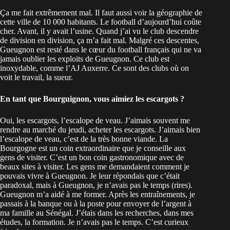
Ça me fait extrêmement mal. Il faut aussi voir la géographie de
cette ville de 10 000 habitants. Le football d’aujourd’hui coûte
cher. Avant, il y avait l’usine. Quand j’ai vu le club descendre
de division en division, ça m’a fait mal. Malgré ces descentes,
Gueugnon est resté dans le cœur du football français qui ne va
jamais oublier les exploits de Gueugnon. Ce club est
inoxydable, comme l’AJ Auxerre. Ce sont des clubs où on
voit le travail, la sueur.
En tant que Bourguignon, vous aimiez les escargots ?
Oui, les escargots, l’escalope de veau. J’aimais souvent me
rendre au marché du jeudi, acheter les escargots. J’aimais bien
l’escalope de veau, c’est de la très bonne viande. La
Bourgogne est un coin extraordinaire que je conseille aux
gens de visiter. C’est un bon coin gastronomique avec de
beaux sites à visiter. Les gens me demandaient comment je
pouvais vivre à Gueugnon. Je leur répondais que c’était
paradoxal, mais à Gueugnon, je n’avais pas le temps (rires).
Gueugnon m’a aidé à me former. Après les entraînements, je
passais à la banque ou à la poste pour envoyer de l’argent à
ma famille au Sénégal. J’étais dans les recherches, dans mes
études, la formation. Je n’avais pas le temps. C’est curieux