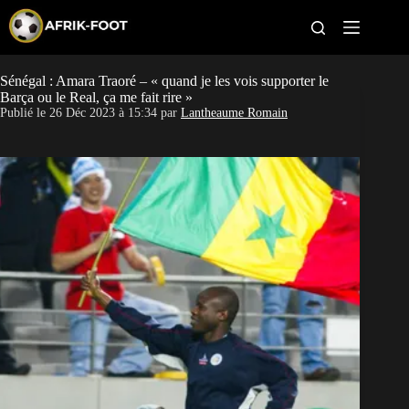
S
k
i
p
t
Sénégal : Amara Traoré – « quand je les vois supporter le
CAN féminine
o
Barça ou le Real, ça me fait rire »
c
Publié le
26 Déc 2023 à 15:34
par
Lantheaume Romain
o
CAN 2027
n
t
Pays
e
n
t
Clubs
Classement
Paris sportifs