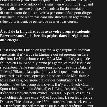
on est dans le « Mankoo » («
s’unir
» en wolof, ndlr) . Quand
je travaille dans une équipe, j’attends la fin du mandat pour
discuter autour de nous et voir la personne idéale pour diriger
l’instance. Je ne rentre pas dans une structure en regardant le
siège du président. Je pense que ce n’est pas correct.
À côté de la Linguère, vous avez votre propre académie.
Parvenez-vous à piocher des pépites dans la région nord
du Sénégal ?
C’est l’objectif. Quand on regarde la géographie du football
sénégalais, il n’y a que la Linguère qui est présente en 1ère
division. Le Ndiambour est en D2, à Matam, il n’y a que des
équipes en D4. Si on n’y prend pas garde, ce fossé risque de
s’accentuer, l’élite sénégalaise sera concentrée entre Dakar et
Thiès (à 70km de la capitale). Il y a le risque de voir ces
joueurs dans le nord, opter pour la sélection de
Mauritanie
.
Mis à part cela, on risque d’avoir des perturbations. Le
football, c’est beaucoup de moyens. Il n’y a qu’à voir Casa
Sport (club du Sud du Sénégal) et la Linguère, obligés d’avoir
d’énormes moyens pour exister. Tous les 15 jours, ces clubs
sont obligés de faire entre 700 et 1000 km. Là où les clubs de
Dakar et Thiès font à peine 150km tous les deux week-ends.
C’est coûteux financièrement et sur le plan énergétique. Il faut