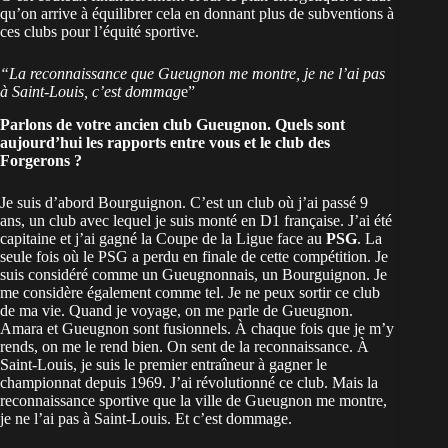
qu’on arrive à équilibrer cela en donnant plus de subventions à
ces clubs pour l’équité sportive.
“La reconnaissance que Gueugnon me montre, je ne l’ai pas
à Saint-Louis, c’est dommag
e”
Parlons de votre ancien club Gueugnon. Quels sont
aujourd’hui les rapports entre vous et le club des
Forgerons ?
Je suis d’abord Bourguignon. C’est un club où j’ai passé 9
ans, un club avec lequel je suis monté en D1 française. J’ai été
capitaine et j’ai gagné la Coupe de la Ligue face au
PSG
. La
seule fois où le PSG a perdu en finale de cette compétition. Je
suis considéré comme un Gueugnonnais, un Bourguignon. Je
me considère également comme tel. Je ne peux sortir ce club
de ma vie. Quand je voyage, on me parle de Gueugnon.
Amara et Gueugnon sont fusionnels. À chaque fois que je m’y
rends, on me le rend bien. On sent de la reconnaissance. À
Saint-Louis, je suis le premier entraîneur à gagner le
championnat depuis 1969. J’ai révolutionné ce club. Mais la
reconnaissance sportive que la ville de Gueugnon me montre,
je ne l’ai pas à Saint-Louis. Et c’est dommage.