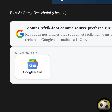
GK
Ait-Nouri
Amoura
Boudaoui
Tougai
Zidane
Gouiri
Maza
Zidane
Blessé : Ramy Bensebaini (cheville)
LB
Ait-Nouri
Ajoutez Afrik-foot comme source préférée sur
Retrouvez nos articles plus souvent et facilement dans v
CB
recherche Google et actualités à la Une.
Tougai
CB
Suivez-nous sur :
Mandi
RB
Chergui
DM
Boudaoui
DM
Bentaleb
LM