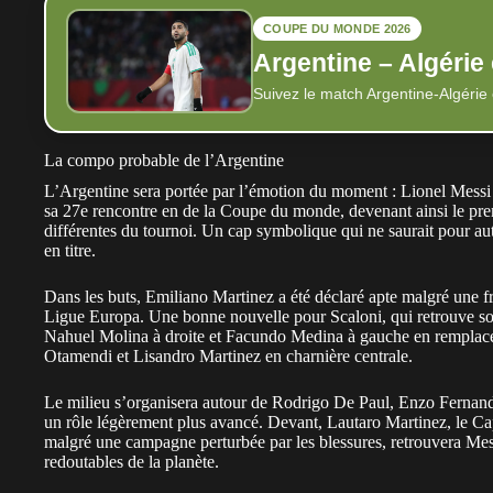
COUPE DU MONDE 2026
Argentine – Algérie
Suivez le match Argentine-Algérie
La compo probable de l’Argentine
L’Argentine sera portée par l’émotion du moment : Lionel Messi s
sa 27e rencontre en de la
Coupe du monde
, devenant ainsi le pre
différentes du tournoi. Un cap symbolique qui ne saurait pour aut
en titre.
Dans les buts, Emiliano Martinez a été déclaré apte malgré une fr
Ligue Europa. Une bonne nouvelle pour Scaloni, qui retrouve son 
Nahuel Molina à droite et Facundo Medina à gauche en remplace
Otamendi et Lisandro Martinez en charnière centrale.
Le milieu s’organisera autour de Rodrigo De Paul, Enzo Fernand
un rôle légèrement plus avancé. Devant, Lautaro Martinez, le Ca
malgré une campagne perturbée par les blessures, retrouvera Mess
redoutables de la planète.