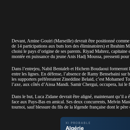
Almada
CM
Messi
CM
Fernandez
Devant, Amine Gouiri (Marseille) devrait être positionné com
de 14 participations aux buts lors des éliminatoires) et
Ibrahim Ma
RM
choisi le pays d’origine de ses parents. Riyad Mahrez, capitaine 
De Paul
montée en puissance du jeune Anis Hadj Moussa, pressenti pour 
ST
Dans l’entrejeu, Nabil Bentaleb et Hichem Boudaoui formeront le
Lautaro
entre les lignes. En défense, l’absence de Ramy Bensebaini sur ble
les supporters préféreraient Zineddine Belaid, c’est
Mohamed Toug
l’axe
, aux côtés d’Aissa Mandi. Samir Chergui, occupera, lui le f
Dans le but, Luca Zidane devrait être aligné, maintenant qu’il a éc
face aux Pays-Bas en amical. Ses deux concurrents, Melvin Mast
tournoi, sauf blessure du fils de la légende française dont le père 
XI PROBABLE
Algérie