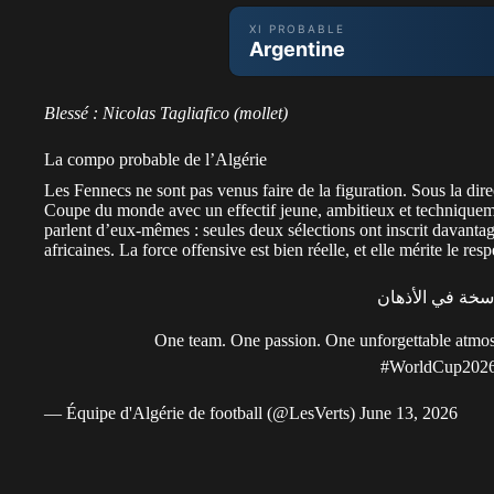
XI PROBABLE
Argentine
Lisandro
GK
Mac Allister
Medina
Almada
E. Martin
Lautaro
Messi
O
Martinez
E. Martinez
Blessé : Nicolas Tagliafico (mollet)
LB
La compo probable de l’Algérie
Medina
Les Fennecs ne sont pas venus faire de la figuration. Sous la di
Coupe du monde
avec un effectif jeune, ambitieux et techniquem
CB
parlent d’eux-mêmes : seules deux sélections ont inscrit davantag
Lisandro Martinez
africaines. La force offensive est bien réelle, et elle mérite le resp
CB
اسخة في الأذهان
Otamendi
One team. One passion. One unforgettable atm
RB
#WorldCup202
Molina
— Équipe d'Algérie de football (@LesVerts)
June 13, 2026
LM
Mac Allister
CM