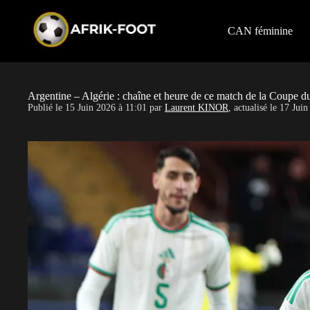
S
k
i
CAN féminine
p
t
o
c
o
Argentine – Algérie : chaîne et heure de ce match de la Coupe
n
Publié le
15 Juin 2026 à 11:01
par
Laurent KINOR
, actualisé le
17 Juin
t
e
n
t