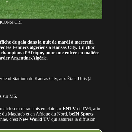
 - ICONSPORT
iche de gala dans la nuit de mardi à mercredi,
ec les Fennecs algériens à Kansas City. Un choc
s champions d’Afrique, pour une entrée en matière
garder Argentine-Algérie.
whead Stadium de Kansas City
, aux États-Unis (à
as sur M6.
match sera retransmis en clair sur
ENTV
et
TV6
, afin
te du Maghreb et en Afrique du Nord,
beIN Sports
enne, c’est
New World TV
qui assurera la diffusion.