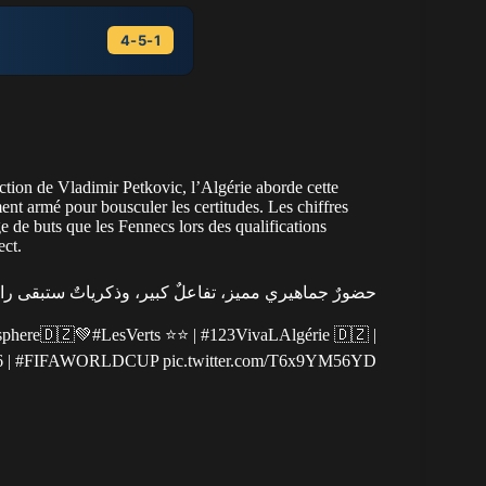
4-5-1
ez
tamendi
Fernandez
Molina
De Paul
rection de Vladimir Petkovic,
l’Algérie aborde cette
ent armé pour bousculer les certitudes. Les chiffres
e de buts que les Fennecs lors des qualifications
ect.
حضورٌ جماهيري مميز، تفاعلٌ كبير، وذكرياتٌ ستبقى ر
osphere🇩🇿💚
#LesVerts
⭐️⭐️ |
#123VivaLAlgérie
🇩🇿 |
6
|
#FIFAWORLDCUP
pic.twitter.com/T6x9YM56YD