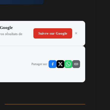
Bentaleb
Mandi
Mahrez
Chergui
 Google
Suivre sur Google
os résultats de
Partager sur :