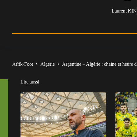
Amoura
Laurent KI
CAM
Maza
RM
Mahrez
ST
Gouiri
Afrik-Foot
Algérie
Argentine – Algérie : chaîne et heure
Lire aussi