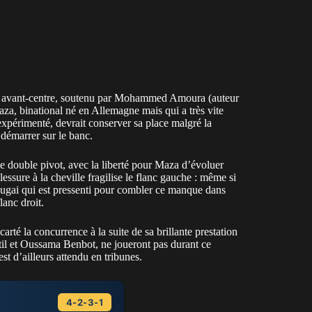
me avant-centre, soutenu par Mohammed Amoura (auteur
za, binational
né en Allemagne mais qui a très vite
expérimenté, devrait conserver sa place malgré la
démarrer sur le banc.
 double pivot, avec la liberté pour Maza d’évoluer
ssure à la cheville fragilise le flanc gauche : même si
ai qui est pressenti pour combler ce manque dans
lanc droit.
arté la concurrence à la suite de sa brillante prestation
il et Oussama Benbot, ne joueront pas durant ce
est d’ailleurs attendu en tribunes.
4-2-3-1