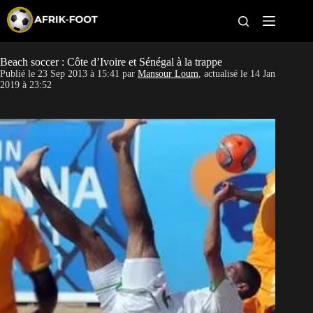
S
k
i
p
t
Beach soccer : Côte d’Ivoire et Sénégal à la trappe
CAN féminine
o
Publié le
23 Sep 2013 à 15:41
par
Mansour Loum
, actualisé le
14 Jan
c
2019 à 23:52
o
CAN 2027
n
t
Pays
e
n
t
Clubs
Classement
Paris sportifs