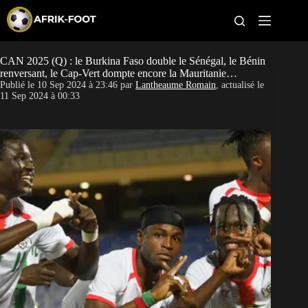
S
k
i
p
t
CAN 2025 (Q) : le Burkina Faso double le Sénégal, le Bénin
CAN féminine
o
renversant, le Cap-Vert dompte encore la Mauritanie…
c
Publié le
10 Sep 2024 à 23:46
par
Lantheaume Romain
, actualisé le
o
CAN 2027
11 Sep 2024 à 00:33
n
t
Pays
e
n
t
Clubs
Classement
Paris sportifs