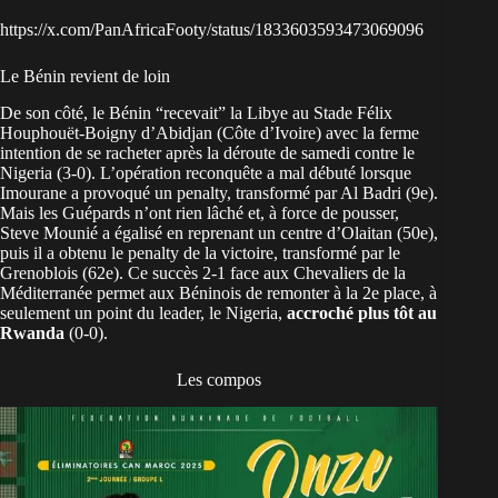
https://x.com/PanAfricaFooty/status/1833603593473069096
Le Bénin revient de loin
De son côté, le Bénin “recevait” la Libye au Stade Félix
Houphouët-Boigny d’Abidjan (Côte d’Ivoire) avec la ferme
intention de se racheter après la déroute de samedi contre le
Nigeria (3-0). L’opération reconquête a mal débuté lorsque
Imourane a provoqué un penalty, transformé par Al Badri (9e).
Mais les Guépards n’ont rien lâché et, à force de pousser,
Steve Mounié a égalisé en reprenant un centre d’Olaitan (50e),
puis il a obtenu le penalty de la victoire, transformé par le
Grenoblois (62e). Ce succès 2-1 face aux Chevaliers de la
Méditerranée permet aux Béninois de remonter à la 2e place, à
seulement un point du leader, le Nigeria,
accroché plus tôt au
Rwanda
(0-0).
Les compos