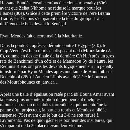
Hassane Bandé a ensuite enfoncé le clou sur penalty (60e),
avant que Zeliat Nkhoma ne réduise la marque pour les
Flames (80e). Grâce à cette première victoire de l’ère Brama
Traoré, les Étalons s’emparent de la tête du groupe L à la
différence de buts devant le Sénégal.
Ryan Mendes fait encore mal à la Mauritanie
Dans la poule C, après sa déroute contre l’Egypte (3-0), le
Cap-Vert
s’est bien repris en disposant de la
Mauritanie
(2-
0), comme en 8es de finale de la dernière CAN. Après un gros
raté de Benchimol d’un côté et de Mamadou Sy de l’autre, les
Requins Bleus ont pris les devants logiquement sur un penalty
transformé par Ryan Mendes après une faute de Houeibib sur
Benchimol (28e). L’ancien Lillois avait déjà été le bourreau
des Mourabitounes en janvier…
Après une balle d’égalisation ratée par Sidi Bouna Amar avant
la pause, puis une interruption du jeu pendant quelques
minutes en raison des pluies torrentielles qui ont entraîné la
panne d’un projecteur, la partie a repris et Mendes a plié le
suspense (75e) avant que le but du 3-0 ne soit refusé à
Livramento. Pas de quoi gâcher le bonheur des insulaires, qui
s’emparent de la 2e place devant leur victime.