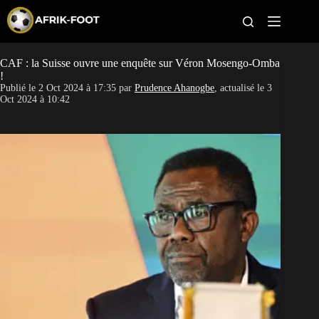
S
k
i
p
t
CAF : la Suisse ouvre une enquête sur Véron Mosengo-Omba
CAN féminine
o
!
c
Publié le
2 Oct 2024 à 17:35
par
Prudence Ahanogbe
, actualisé le
3
o
CAN 2027
Oct 2024 à 10:42
n
t
Pays
e
n
t
Clubs
Classement
Paris sportifs