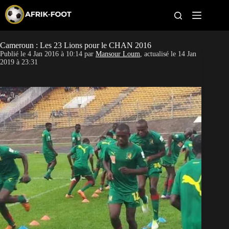
S
k
i
p
t
Cameroun : Les 23 Lions pour le CHAN 2016
CAN féminine
o
Publié le
4 Jan 2016 à 10:14
par
Mansour Loum
, actualisé le
14 Jan
c
2019 à 23:31
o
CAN 2027
n
t
Pays
e
n
t
Clubs
Classement
Paris sportifs