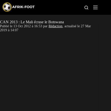
S
k
i
p
t
CAN 2013 : Le Mali écrase le Botswana
CAN féminine
o
Publié le
13 Oct 2012 à 16:53
par
Rédaction
, actualisé le
27 Mar
c
2019 à 14:07
o
CAN 2027
n
t
Pays
e
n
t
Clubs
Classement
Paris sportifs