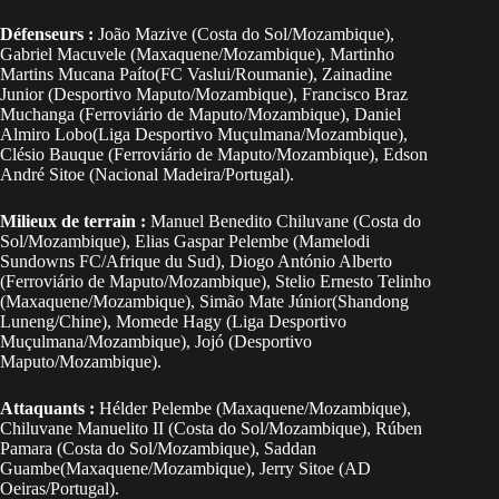
Défenseurs :
João Mazive (Costa do Sol/Mozambique),
Gabriel Macuvele (Maxaquene/Mozambique), Martinho
Martins Mucana Paíto(FC Vaslui/Roumanie), Zainadine
Junior (Desportivo Maputo/Mozambique), Francisco Braz
Muchanga (Ferroviário de Maputo/Mozambique), Daniel
Almiro Lobo(Liga Desportivo Muçulmana/Mozambique),
Clésio Bauque (Ferroviário de Maputo/Mozambique), Edson
André Sitoe (Nacional Madeira/Portugal).
Milieux de terrain :
Manuel Benedito Chiluvane (Costa do
Sol/Mozambique), Elias Gaspar Pelembe (Mamelodi
Sundowns FC/Afrique du Sud), Diogo António Alberto
(Ferroviário de Maputo/Mozambique), Stelio Ernesto Telinho
(Maxaquene/Mozambique), Simão Mate Júnior(Shandong
Luneng/Chine), Momede Hagy (Liga Desportivo
Muçulmana/Mozambique), Jojó (Desportivo
Maputo/Mozambique).
Attaquants :
Hélder Pelembe (Maxaquene/Mozambique),
Chiluvane Manuelito II (Costa do Sol/Mozambique), Rúben
Pamara (Costa do Sol/Mozambique), Saddan
Guambe(Maxaquene/Mozambique), Jerry Sitoe (AD
Oeiras/Portugal).