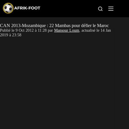
S
k
i
p
t
CAN 2013-Mozambique : 22 Mambas pour défier le Maroc
CAN féminine
o
Publié le
9 Oct 2012 à 11:28
par
Mansour Loum
, actualisé le
14 Jan
c
2019 à 23:58
o
CAN 2027
n
t
Pays
e
n
t
Clubs
Classement
Paris sportifs