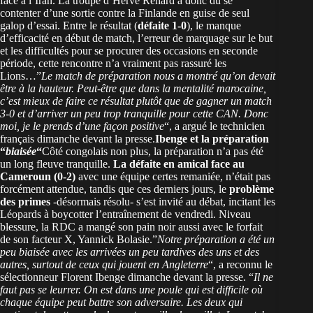
face à l’Iran. La troupe d’Hervé Renard a donc dû se
contenter d’une sortie contre la Finlande en guise de seul
galop d’essai. Entre le résultat (
défaite 1-0
), le manque
d’efficacité en début de match, l’erreur de marquage sur le but
et les difficultés pour se procurer des occasions en seconde
période, cette rencontre n’a vraiment pas rassuré les
Lions…”
Le match de préparation nous a montré qu’on devait
être à la hauteur. Peut-être que dans la mentalité marocaine,
c’est mieux de faire ce résultat plutôt que de gagner un match
3-0 et d’arriver un peu trop tranquille pour cette CAN. Donc
moi, je le prends d’une façon positive
“, a argué le technicien
français dimanche devant la presse.
Ibenge et la préparation
“
biaisée
“
Côté congolais non plus, la préparation n’a pas été
un long fleuve tranquille.
La défaite en amical face au
Cameroun (0-2)
avec une équipe certes remaniée, n’était pas
forcément attendue, tandis que ces derniers jours, le
problème
des primes
-désormais résolu- s’est invité au débat, incitant les
Léopards à boycotter l’entraînement de vendredi. Niveau
blessure, la RDC a mangé son pain noir aussi avec le forfait
de son facteur X, Yannick Bolasie.”
Notre préparation a été un
peu biaisée avec les arrivées un peu tardives des uns et des
autres, surtout de ceux qui jouent en Angleterre
“, a reconnu le
sélectionneur Florent Ibenge dimanche devant la presse. “
Il ne
faut pas se leurrer. On est dans une poule qui est difficile où
chaque équipe peut battre son adversaire. Les deux qui