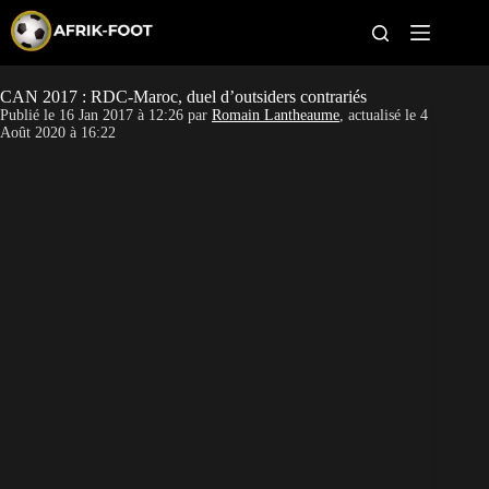
S
k
i
p
t
CAN 2017 : RDC-Maroc, duel d’outsiders contrariés
CAN féminine
o
Publié le
16 Jan 2017 à 12:26
par
Romain Lantheaume
, actualisé le
4
c
Août 2020 à 16:22
o
CAN 2027
n
t
Pays
e
n
t
Clubs
Classement
Paris sportifs