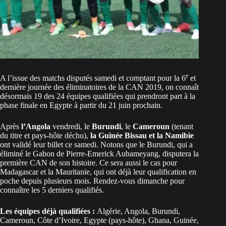
e
A l’issue des matchs disputés samedi et comptant pour la 6
et
dernière journée des éliminatoires de la CAN 2019, on connaît
désormais 19 des 24 équipes qualifiées qui prendront part à la
phase finale en Egypte à partir du 21 juin prochain.
Après
l’Angola
vendredi, le
Burundi
, le
Cameroun
(tenant
du titre et pays-hôte déchu),
la Guinée Bissau et la Namibie
ont validé leur billet ce samedi. Notons que le Burundi, qui a
éliminé le Gabon de Pierre-Emerick Aubameyang, disputera la
première CAN de son histoire. Ce sera aussi le cas pour
Madagascar et la Mauritanie, qui ont déjà leur qualification en
poche depuis plusieurs mois. Rendez-vous dimanche pour
connaître les 5 derniers qualifiés.
Les équipes déjà qualifiées :
Algérie, Angola, Burundi,
Cameroun, Côte d’Ivoire, Egypte (pays-hôte), Ghana, Guinée,