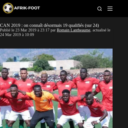
S
k
i
p
t
CAN 2019 : on connaît désormais 19 qualifiés (sur 24)
CAN féminine
o
Publié le
23 Mar 2019 à 23:17
par
Romain Lantheaume
, actualisé le
c
24 Mar 2019 à 10:09
o
CAN 2027
n
t
Pays
e
n
t
Clubs
Classement
Paris sportifs