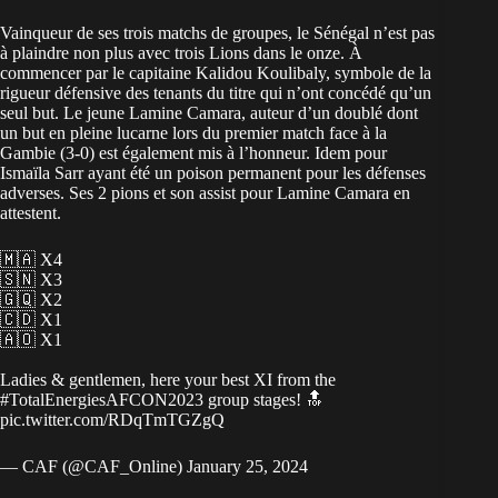
Vainqueur de ses trois matchs de groupes, le Sénégal n’est pas
à plaindre non plus avec trois Lions dans le onze. À
commencer par le capitaine Kalidou Koulibaly, symbole de la
rigueur défensive des tenants du titre qui n’ont concédé qu’un
seul but. Le jeune Lamine Camara, auteur d’un doublé dont
un but en pleine lucarne lors du premier match face à la
Gambie (3-0) est également mis à l’honneur. Idem pour
Ismaïla Sarr ayant été un poison permanent pour les défenses
adverses. Ses 2 pions et son assist pour Lamine Camara en
attestent.
🇲🇦 X4
🇸🇳 X3
🇬🇶 X2
🇨🇩 X1
🇦🇴 X1
Ladies & gentlemen, here your best XI from the
#TotalEnergiesAFCON2023
group stages! 🔝
pic.twitter.com/RDqTmTGZgQ
— CAF (@CAF_Online)
January 25, 2024