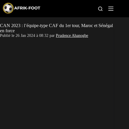
S
k
i
p
t
CAN 2023 : l’équipe-type CAF du 1er tour, Maroc et Sénégal
CAN féminine
o
en force
c
Publié le
26 Jan 2024 à 08:32
par
Prudence Ahanogbe
o
CAN 2027
n
t
Pays
e
n
t
Clubs
Classement
Paris sportifs