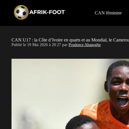
S
k
i
CAN féminine
p
t
o
c
o
CAN U17 : la Côte d’Ivoire en quarts et au Mondial, le Camer
n
Publié le
19 Mai 2026 à 20:27
par
Prudence Ahanogbe
t
e
n
t