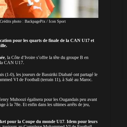
 Crédits photo : BackpagePix / Icon Sport
cation pour les quarts de finale de la CAN U17 et
lle.
née
, la
Côte d’Ivoire
s’offre la tête du groupe B en
de la CAN U17.
is (1-0), les joueurs de Bassiriki Diabaté ont partagé le
mmed VI de Football (terrain 11), à Salé au Maroc.
Henry Muhoozi égalisera pour les Ougandais peu avant
à la 78e. Et enfin dans les ultimes arrêts de jeu,
ticket pour la Coupe du monde U17
.
Idem pour leurs
0), toujours au Complexe Mohammed VI de Football