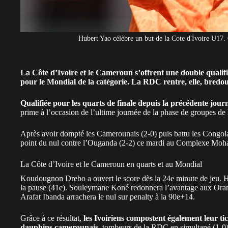
Hubert Yao célèbre un but de la Cote d'Ivoire U17.
La Côte d’Ivoire et le Cameroun s’offrent une double qualifi
pour le Mondial de la catégorie. La RDC rentre, elle, bredoui
Qualifiée pour les quarts de finale depuis la précédente jour
prime à l’occasion de l’ultime journée de la phase de groupes 
Après avoir dompté les
Camerounais
(2-0) puis battu les Congola
point du nul contre l’Ouganda (2-2) ce mardi au Complexe Moha
La Côte d’Ivoire et le Cameroun en quarts et au Mondial
Koudougnon Drebo a ouvert le score dès la 24e minute de jeu. 
la pause (41e). Souleymane Koné redonnera l’avantage aux Orange 
Arafat Ibanda arrachera le nul sur penalty à la 90e+14.
Grâce à ce résultat,
les Ivoiriens compostent également leur 
dauphins camerounais
, tombeurs de la
RDC
en simultané (1-