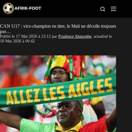
S
k
i
p
t
CAN U17 : vice-champion en titre, le Mali ne décolle toujours
CAN féminine
o
pas…
c
Publié le
17 Mai 2026 à 23:12
par
Prudence Ahanogbe
, actualisé le
o
CAN 2027
18 Mai 2026 à 09:42
n
t
Pays
e
n
t
Clubs
Classement
Paris sportifs