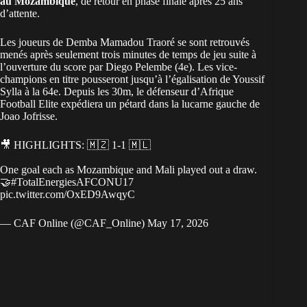
au Mozambique
, de retour en phase finale après 25 ans
d’attente.
Les joueurs de Demba Mamadou Traoré se sont retrouvés
menés après seulement trois minutes de temps de jeu suite à
l’ouverture du score par Diego Pelembe (4e). Les vice-
champions en titre pousseront jusqu’à l’égalisation de Youssif
Sylla à la 64e. Depuis les 30m, le défenseur d’Afrique
Football Elite expédiera un pétard dans la lucarne gauche de
Joao Jofrisse.
🎥 HIGHLIGHTS: 🇲🇿 1-1 🇲🇱
One goal each as Mozambique and Mali played out a draw.
🤝
#TotalEnergiesAFCONU17
pic.twitter.com/OxED9AwqyC
— CAF Online (@CAF_Online)
May 17, 2026