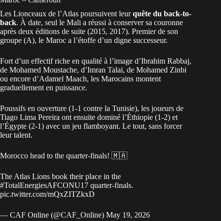
Les Lionceaux de l’Atlas poursuivent leur
quête du back-to-
back
. À date, seul le Mali a réussi à conserver sa couronne
après deux éditions de suite (2015, 2017). Premier de son
groupe (A), le
Maroc
a l’étoffe d’un digne successeur.
Fort d’un effectif riche en qualité à l’image d’Ibrahim Rabbaj,
de Mohamed Moustache, d’Imran Talai, de Mohamed Zinbi
ou encore d’Adamel Maach, les Marocains montent
graduellement en puissance.
Poussifs en ouverture (1-1 contre la Tunisie), les joueurs de
Tiago Lima Pereira ont ensuite dominé l’Éthiopie (1-2) et
l’Égypte (2-1) avec un jeu flamboyant. Le tout, sans forcer
leur talent.
Morocco head to the quarter-finals! 🇲🇦
The Atlas Lions book their place in the
#TotalEnergiesAFCONU17
quarter-finals.
pic.twitter.com/mQxZITZkxD
— CAF Online (@CAF_Online)
May 19, 2026