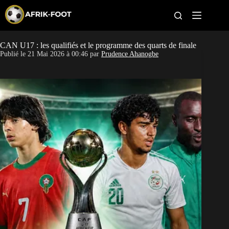
S
k
i
p
t
CAN U17 : les qualifiés et le programme des quarts de finale
CAN féminine
o
Publié le
21 Mai 2026 à 00:46
par
Prudence Ahanogbe
c
o
CAN 2027
n
t
Pays
e
n
t
Clubs
Classement
Paris sportifs