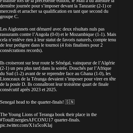
Finaliste lors de la précédente édition, le
Mali
a dû attendre la
dernière journée pour s’imposer devant la Tanzanie (2-1) ce
mercredi et arracher sa qualification en tant que second du
groupe C.
Les Aiglonnets ont démarré avec deux résultats nuls pas
rassurants contre l’Angola (0-0) et le Mozambique (1-1). Mais
cela n’enlève rien à leur statut de favoris naturels, compte tenu
de leur pedigree dans le tournoi (4 fois finalistes pour 2
consécrations records).
Ils croiseront sur leur route le
Sénégal
, vainqueur de l’Algérie
(2-1) un peu plus tard dans la soirée. Douchés par l’Afrique
du Sud (1-2) avant de se reprendre face au Ghana (1-0), les
Lionceaux de la Téranga devaient s’imposer pour virer en tête
de la poule D. Ils connaîtront leur troisième quart de finale
consécutif après 2023 et 2025.
Senegal head to the quarter-finals! 🇸🇳
The Young Lions of Teranga book their place in the
#TotalEnergiesAFCONU17
quarter-finals.
pic.twitter.com/X1u5coKIaj